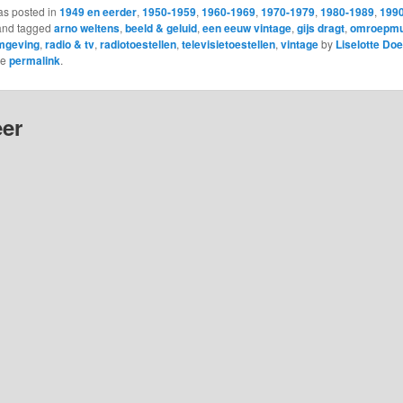
as posted in
1949 en eerder
,
1950-1959
,
1960-1969
,
1970-1979
,
1980-1989
,
199
nd tagged
arno weltens
,
beeld & geluid
,
een eeuw vintage
,
gijs dragt
,
omroepm
mgeving
,
radio & tv
,
radiotoestellen
,
televisietoestellen
,
vintage
by
Liselotte Doe
he
permalink
.
er