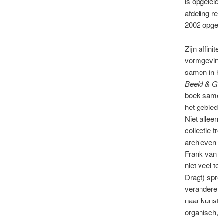
is opgelei
afdeling r
2002 opge
Zijn affini
vormgevin
samen in 
Beeld & G
boek same
het gebie
Niet allee
collectie t
archieven
Frank van
niet veel t
Dragt) spr
veranderen
naar kunst
organisch,