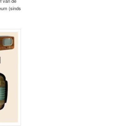
f van de
seum (sinds