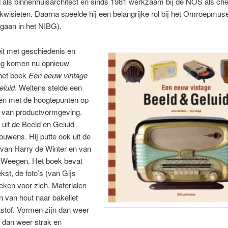
d als binnenhuisarchitect en sinds 1981 werkzaam bij de NOS als che
ekwisieten. Daarna speelde hij een belangrijke rol bij het Omroepmu
gaan in het NIBG).
teit met geschiedenis en
g komen nu opnieuw
het boek
Een eeuw vintage
eluid
. Weltens stelde een
n met de hoogtepunten op
d van productvormgeving.
n uit de Beeld en Geluid
rouwens. Hij putte ook uit de
 van Harry de Winter en van
 Weegen. Het boek bevat
ekst, de foto’s (van Gijs
eken voor zich. Materialen
 van hout naar bakeliet
stof. Vormen zijn dan weer
 dan weer strak en