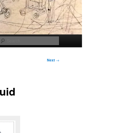
Search
Next
→
uid