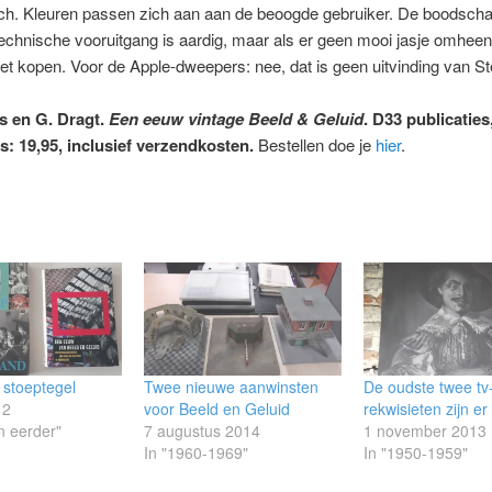
ch. Kleuren passen zich aan aan de beoogde gebruiker. De boodscha
 technische vooruitgang is aardig, maar als er geen mooi jasje omheen 
t kopen. Voor de Apple-dweepers: nee, dat is geen uitvinding van S
s en G. Dragt.
Een eeuw vintage Beeld & Geluid
. D33 publicaties
js: 19,95, inclusief verzendkosten.
Bestellen doe je
hier
.
 stoeptegel
Twee nieuwe aanwinsten
De oudste twee tv
12
voor Beeld en Geluid
rekwisieten zijn er
n eerder"
7 augustus 2014
1 november 2013
In "1960-1969"
In "1950-1959"