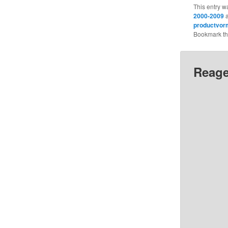
This entry w
2000-2009
a
productvor
Bookmark t
Reage