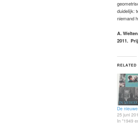
geometris
duidelijk:
niemand he
A. Welten
2011. Pri
RELATED
De nieuwe
25 juni 20
In "1949 e