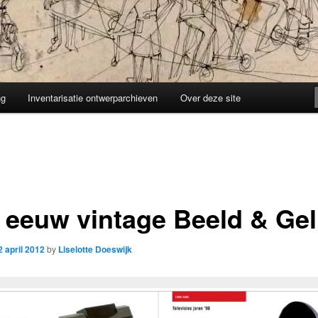
ng
Inventarisatie ontwerparchieven
Over deze site
 eeuw vintage Beeld & Gel
2 april 2012
by
Liselotte Doeswijk