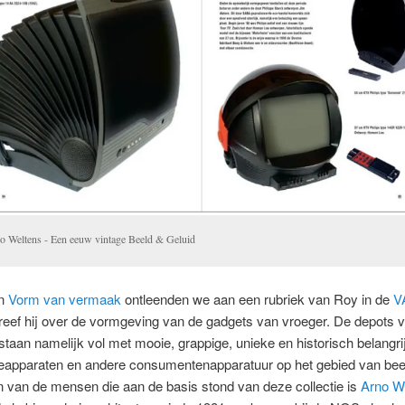
o Weltens - Een eeuw vintage Beeld & Geluid
an
Vorm van vermaak
ontleenden we aan een rubriek van Roy in de
V
reef hij over de vormgeving van de gadgets van vroeger. De depots 
staan namelijk vol met mooie, grappige, unieke en historisch belangri
sieapparaten en andere consumentenapparatuur op het gebied van bee
n van de mensen die aan de basis stond van deze collectie is
Arno W