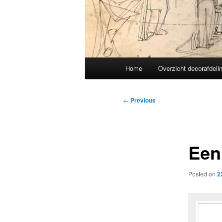
Main
Home
Overzicht decorafdeli
menu
Post
←
Previous
navigation
Een
Posted on
2