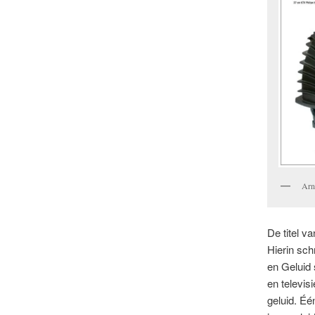
Arn
De titel v
Hierin sch
en Geluid 
en televi
geluid. Éé