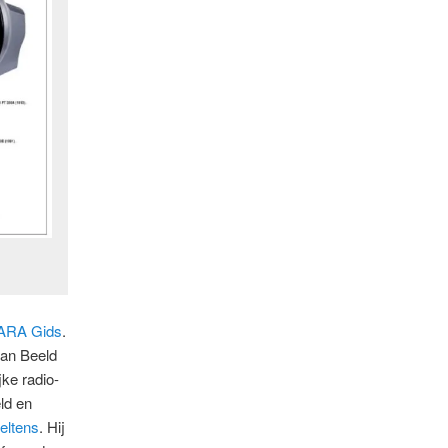
ARA Gids
.
van Beeld
jke radio-
ld en
eltens
. Hij