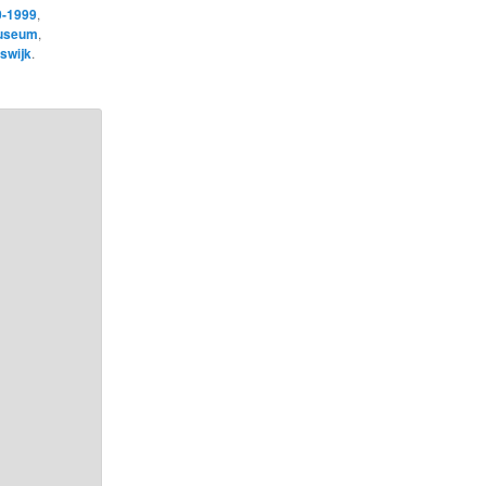
0-1999
,
useum
,
swijk
.