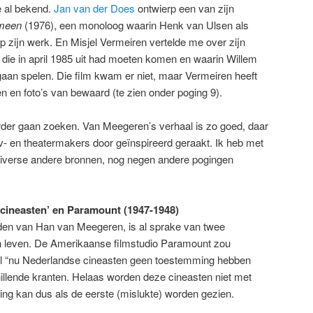
 al bekend.
Jan van der Does
ontwierp een van zijn
omeen
(1976), een monoloog waarin Henk van Ulsen als
 zijn werk. En Misjel Vermeiren vertelde me over zijn
g die in april 1985 uit had moeten komen en waarin Willem
gaan spelen. Die film kwam er niet, maar Vermeiren heeft
n en foto’s van bewaard (te zien onder poging 9).
rder gaan zoeken. Van Meegeren’s verhaal is zo goed, daar
 tv- en theatermakers door geïnspireerd geraakt. Ik heb met
diverse andere bronnen, nog negen andere pogingen
 cineasten’ en Paramount (1947-1948)
ijden van Han van Meegeren, is al sprake van twee
jn leven. De Amerikaanse filmstudio Paramount zou
aal “nu Nederlandse cineasten geen toestemming hebben
hillende kranten. Helaas worden deze cineasten niet met
g kan dus als de eerste (mislukte) worden gezien.