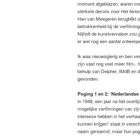
moment afgeblazen, waren me
sterkste decors voor
Het fen
Han van Meegeren terugblikt op
betrokkenheid bij de verfilmin
Nijholt de kunstvervalser zou 
er wel nog een aantal ontwerpe
Ik was nieuwsgierig en ben ve
zijn vast nog veel meer film-,
behulp van Delpher, IMdB en 
gevonden.
Poging 1 en 2: ‘Nederlandse
In 1948, een jaar na het overl
mogelijke verfilmingen van zi
interesse hebben in het verh
kunnen krijgen” staat in versc
naam genoemd, maar hun pogin