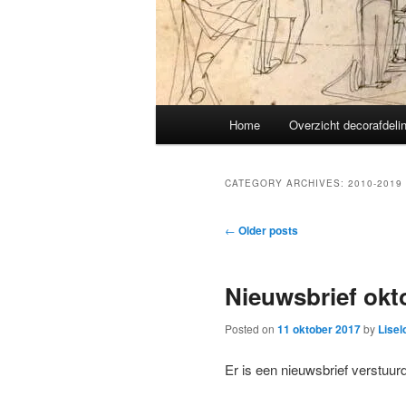
Main
Home
Overzicht decorafdeli
menu
CATEGORY ARCHIVES:
2010-2019
Post
←
Older posts
navigation
Nieuwsbrief okt
Posted on
11 oktober 2017
by
Lisel
Er is een nieuwsbrief verstuur