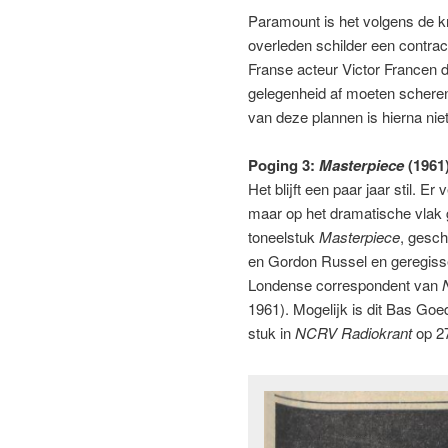
Paramount is het volgens de k
overleden schilder een contract
Franse acteur Victor Francen de
gelegenheid af moeten scheren,
van deze plannen is hierna ni
Poging 3:
Masterpiece
(1961
Het blijft een paar jaar stil. 
maar op het dramatische vlak g
toneelstuk
Masterpiece
, gesc
en Gordon Russel en geregisse
Londense correspondent van
1961). Mogelijk is dit Bas Goed
stuk in
NCRV Radiokrant
op 2