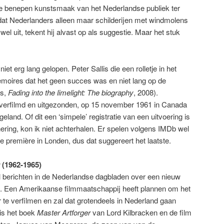
 benepen kunstsmaak van het Nederlandse publiek ter
 dat Nederlanders alleen maar schilderijen met windmolens
el uit, tekent hij alvast op als suggestie. Maar het stuk
iet erg lang gelopen. Peter Sallis die een rolletje in het
 memoires dat het geen succes was en niet lang op de
is,
Fading into the limelight: The biography
, 2008).
l verfilmd en uitgezonden, op 15 november 1961 in Canada
and. Of dit een ‘simpele’ registratie van een uitvoering is
ring, kon ik niet achterhalen. Er spelen volgens IMDb wel
de première in Londen, dus dat suggereert het laatste.
(1962-1965)
l berichten in de Nederlandse dagbladen over een nieuw
n. Een Amerikaanse filmmaatschappij heeft plannen om het
te verfilmen en zal dat grotendeels in Nederland gaan
 is het boek
Master Artforger
van Lord Kilbracken en de film