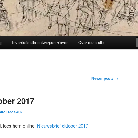
ng
Inventarisatie ontwerparchieven
Over deze site
Newer posts
→
ober 2017
otte Doeswijk
d, lees hem online:
Nieuwsbrief oktober 2017