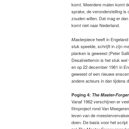
komt. Meerdere malen komt de
sprake, de veronderstelling is
zouden willen. Dat mag er dan w
komt niet naar Nederland.
Masterpiece
heeft in Engeland n
stuk speelde, schrijft in zijn
planken is geweest (Peter Sall
Desalniettemin is het stuk we
en op 22 december 1961 in Engel
geweest of een nieuwe enscene
andere acteurs in dan tijdens 
Poging 4:
The Master-Forger
Vanaf 1962 verschijnen er vee
filmproject rond Van Meegere
leven van de meestervervalser 
doen. De basis voor het script