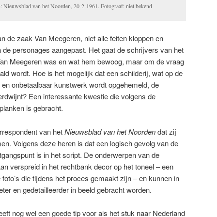
n: Nieuwsblad van het Noorden, 20-2-1961. Fotograaf: niet bekend
van de zaak Van Meegeren, niet alle feiten kloppen en
de personages aangepast. Het gaat de schrijvers van het
e Van Meegeren was en wat hem bewoog, maar om de vraag
d wordt. Hoe is het mogelijk dat een schilderij, wat op de
 en onbetaalbaar kunstwerk wordt opgehemeld, de
erdwijnt? Een interessante kwestie die volgens de
planken is gebracht.
orrespondent van het
Nieuwsblad van het Noorden
dat zij
ilmen. Volgens deze heren is dat een logisch gevolg van de
tgangspunt is in het script. De onderwerpen van de
aan verspreid in het rechtbank decor op het toneel – een
oto’s die tijdens het proces gemaakt zijn – en kunnen in
beter en gedetailleerder in beeld gebracht worden.
ft nog wel een goede tip voor als het stuk naar Nederland