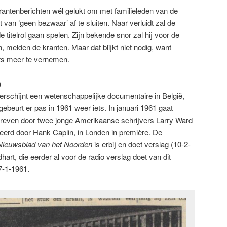
rantenberichten wél gelukt om met familieleden van de
 van ‘geen bezwaar’ af te sluiten. Naar verluidt zal de
 titelrol gaan spelen. Zijn bekende snor zal hij voor de
 melden de kranten. Maar dat blijkt niet nodig, want
ets meer te vernemen.
)
Er verschijnt een wetenschappelijke documentaire in België,
ebeurt er pas in 1961 weer iets. In januari 1961 gaat
hreven door twee jonge Amerikaanse schrijvers Larry Ward
erd door Hank Caplin, in Londen in première. De
Nieuwsblad van het Noorden
is erbij en doet verslag (10-2-
hart, die eerder al voor de radio verslag doet van dit
7-1-1961.