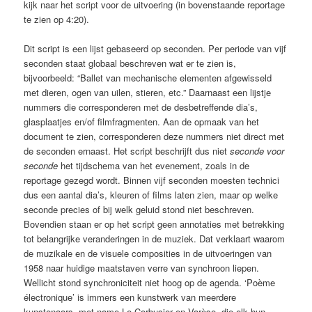
kijk naar het script voor de uitvoering (in bovenstaande reportage
te zien op 4:20).
Dit script is een lijst gebaseerd op seconden. Per periode van vijf
seconden staat globaal beschreven wat er te zien is,
bijvoorbeeld: “Ballet van mechanische elementen afgewisseld
met dieren, ogen van uilen, stieren, etc.” Daarnaast een lijstje
nummers die corresponderen met de desbetreffende dia’s,
glasplaatjes en/of filmfragmenten. Aan de opmaak van het
document te zien, corresponderen deze nummers niet direct met
de seconden ernaast. Het script beschrijft dus niet
seconde voor
seconde
het tijdschema van het evenement, zoals in de
reportage gezegd wordt. Binnen vijf seconden moesten technici
dus een aantal dia’s, kleuren of films laten zien, maar op welke
seconde precies of bij welk geluid stond niet beschreven.
Bovendien staan er op het script geen annotaties met betrekking
tot belangrijke veranderingen in de muziek. Dat verklaart waarom
de muzikale en de visuele composities in de uitvoeringen van
1958 naar huidige maatstaven verre van synchroon liepen.
Wellicht stond synchroniciteit niet hoog op de agenda. ‘Poème
électronique’ is immers een kunstwerk van meerdere
kunstenaars -met name Le Corbusier en Varèse- die elk hun