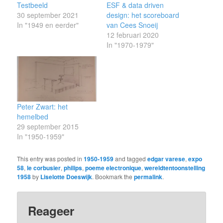
Testbeeld
ESF & data driven
30 september 2021
design: het scoreboard
In "1949 en eerder"
van Cees Snoeij
12 februari 2020
In "1970-1979"
Peter Zwart: het
hemelbed
29 september 2015
In "1950-1959"
This entry was posted in
1950-1959
and tagged
edgar varese
,
expo
58
,
le corbusier
,
philips
,
poeme electronique
,
wereldtentoonstelling
1958
by
Liselotte Doeswijk
. Bookmark the
permalink
.
Reageer