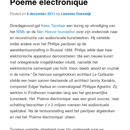
Poème électronique
Posted on
8 december 2011
by
Liselotte Doeswijk
Dinsdagavond gaf
Kees Tazelaar
een lezing op uitnodiging van
het
NIMk
en de
Nan Hoover foundation
over zijn onderzoek naar
en reconstructie van audiovisuele kunstwerken. Hij vertelde
onder andere over het Phillips paviljoen op de
wereldtentoonstelling in Brussel 1958. Philips wilde daar haar
elektronische apparatuur demonstreren “die een nieuwe kunst
met onbegrensde mogelijkheden inluidt, namelijk het
elektronische samenspel van licht, kleur, beeld, woord en muziek
in de ruimte.” De hiervoor aangetrokken architect Le Corbusier
stelde een team samen bestaande uit architect Iannis Xenakis,
componist Edgar Varèse en cinematograaf Philippe Agostini. Zij
werkten in Eindhoven maanden lang aan het gezamenlijke
kunstwerk. Het ‘Poème électronique’ was een groot succes, naar
schatting bezochten z’n 2 miljoen mensen het audiovisuele
spektakel. Na de tentoonstelling werd het paviljoen afgebroken
en viel het ‘Poème électronique’ uiteen.
Tazelaar vertelde uitgebreid over zijn onderzoek naar en