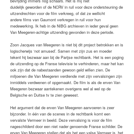
bevrijding immers nog schaars. Het is mij niet
duidelijk geworden of de NCRV in ruil voor deze ondersteuning de
uitzendrechten voor de film verkreeg, of dat ze wellicht
andere films van Gaumont verkregen in ruil voor hun
medewerking. Ik heb in de NIBG archieven in ieder geval geen
Van Meegeren-achtige uitzending gevonden in deze periode.
Zoon Jacques van Meegeren is niet bij dit project betrokken en is
logischerwijs ‘not amused’. Samen met zijn zus en moeder
tekent hij bezwaar aan bij de Parijse rechtbank. Het is een poging
de uitzending op de Franse televisie te verhinderen, maar het kan
ook zijn dat de nabestaanden gewoon geld willen zien. De
miljoenen die Van Meegeren verdiende met zijn vervalsingen zijn
inmiddels verdwenen of opgemaakt. De film is als de erven Van
Meegeren bezwaar aantekenen overigens wel al wel op de
Belgische en Duitse tv te zien geweest.
Het argument dat de erven Van Meegeren aanvoeren is zeer
bijzonder. In één van de scenes in de rechtbank komt een
vervalste Vermeer in beeld. Deze vervalsing is voor de film
nageschilderd door een niet nader genoemde Franse schilder. De
erven Van Meegeren stellen dat als het een valse Vermeer is, het