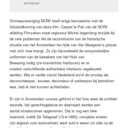
niet bekend
Omroepvereniging NCRV heeft enige bemoeienis met de
totstandkoming van deze film. Casper le Pair van de NCRV
afdeling Filmzaken staat regisseur Michel dagenlang terzijde bij
de vele problemen die de reconstructie van de historische
situatie van het Amsterdam ten tijde van Van Meegeren’s proces
met zich mee brengt. Zo zijn bijvoorbeeld de oorspronkelijke
uniformen van de bewakers van het Huis van
Bewaring nodig (zie krantenfoto hierboven) en er
moeten verschillende authentieke interieurs nagebouwd
worden. Wie er verder vanuit Nederland en/of de omroep als
decorontwerper, -bouwer, decorateur of setdresser bij betrokken
was, heb ik niet kunnen achterhalen.
Er zijn in Amsterdam scenes gefilmd in het huis waar de schilder
woonde, het gerechtsgebouw en daarnaast worden een
aantal straatscenes opgenomen. Dat is nog een hele
toestand, meldt
De Telegraaf
(13-4-1965); complete straten
zijn afgezet voor autoverkeer, want auto’s waren zo vlak na de