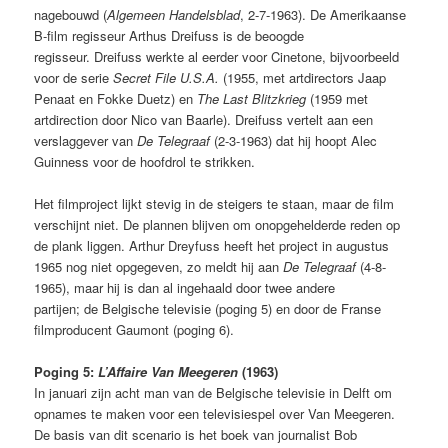
nagebouwd (
Algemeen Handelsblad
, 2-7-1963). De Amerikaanse
B-film regisseur Arthus Dreifuss is de beoogde
regisseur. Dreifuss werkte al eerder voor Cinetone, bijvoorbeeld
voor de serie
Secret File U.S.A.
(1955, met artdirectors Jaap
Penaat en Fokke Duetz) en
The Last Blitzkrieg
(1959 met
artdirection door Nico van Baarle). Dreifuss vertelt aan een
verslaggever van
De Telegraaf
(2-3-1963) dat hij hoopt Alec
Guinness voor de hoofdrol te strikken.
Het filmproject lijkt stevig in de steigers te staan, maar de film
verschijnt niet. De plannen blijven om onopgehelderde reden op
de plank liggen. Arthur Dreyfuss heeft het project in augustus
1965 nog niet opgegeven, zo meldt hij aan
De Telegraaf
(4-8-
1965), maar hij is dan al ingehaald door twee andere
partijen; de Belgische televisie (poging 5) en door de Franse
filmproducent Gaumont (poging 6).
Poging 5:
L’Affaire Van Meegeren
(1963)
In januari zijn acht man van de Belgische televisie in Delft om
opnames te maken voor een televisiespel over Van Meegeren.
De basis van dit scenario is het boek van journalist Bob