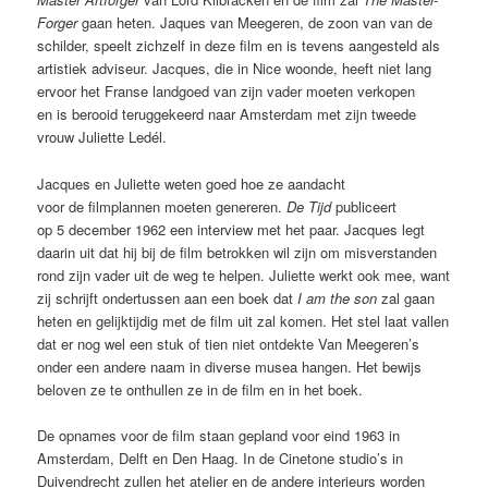
Forger
gaan heten. Jaques van Meegeren, de zoon van van de
schilder, speelt zichzelf in deze film en is tevens aangesteld als
artistiek adviseur. Jacques, die in Nice woonde, heeft niet lang
ervoor het Franse landgoed van zijn vader moeten verkopen
en is berooid teruggekeerd naar Amsterdam met zijn tweede
vrouw Juliette Ledél.
Jacques en Juliette weten goed hoe ze aandacht
voor de filmplannen moeten genereren.
De Tijd
publiceert
op 5 december 1962 een interview met het paar. Jacques legt
daarin uit dat hij bij de film betrokken wil zijn om misverstanden
rond zijn vader uit de weg te helpen. Juliette werkt ook mee, want
zij schrijft ondertussen aan een boek dat
I am the son
zal gaan
heten en gelijktijdig met de film uit zal komen. Het stel laat vallen
dat er nog wel een stuk of tien niet ontdekte Van Meegeren’s
onder een andere naam in diverse musea hangen. Het bewijs
beloven ze te onthullen ze in de film en in het boek.
De opnames voor de film staan gepland voor eind 1963 in
Amsterdam, Delft en Den Haag. In de Cinetone studio’s in
Duivendrecht zullen het atelier en de andere interieurs worden