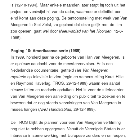
is (12-10-1984). Maar enkele maanden later stapt hij toch uit het
project en verdwijnt hij van de radar, waarmee er definitief een
eind komt aan deze poging. De tentoonstelling met werk van Van
Meegeren in Slot Zeist, zo gepland dat deze gelijk met de film
zou openen, gaat wel door (
Nieuwsblad van het Noorden
, 12-6-
1985).
Poging 10: Amerikaanse serie (1989)
In 1989, honderd jaar na de geboorte van Han van Meegeren, is
er opnieuw aandacht voor de meestervervalser. Er is een
Nederlandse documentaire, getiteld
Het Van Meegeren
mysterie
op televisie te zien (regie en samenstelling Karel Hille
en Raymond Haverlag, TROS, 29-12-1989) waarin een aantal
nieuwe feiten en raadsels opduiken. Het is voor de stiefdochter
van Van Meegeren een aanleiding om publiciteit te zoeken en te
beweren dat er nog steeds vervalsingen van Van Meegeren in
musea hangen (
NRC Handelsblad
, 29-12-1989).
De TROS blijkt de plannen voor een Van Meegeren verfilming
nog niet te hebben opgegeven. Vanuit de Verenigde Staten is er
interesse in samenwerking met Europese zenders en omroepen,