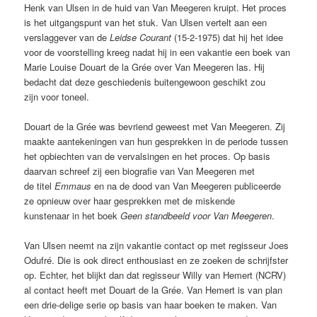
Henk van Ulsen in de huid van Van Meegeren kruipt. Het proces
is het uitgangspunt van het stuk. Van Ulsen vertelt aan een
verslaggever van de
Leidse Courant
(15-2-1975) dat hij het idee
voor de voorstelling kreeg nadat hij in een vakantie een boek van
Marie Louise Douart de la Grée over Van Meegeren las. Hij
bedacht dat deze geschiedenis buitengewoon geschikt zou
zijn voor toneel.
Douart de la Grée was bevriend geweest met Van Meegeren. Zij
maakte aantekeningen van hun gesprekken in de periode tussen
het opbiechten van de vervalsingen en het proces. Op basis
daarvan schreef zij een biografie van Van Meegeren met
de titel
Emmaus
en na de dood van Van Meegeren publiceerde
ze opnieuw over haar gesprekken met de miskende
kunstenaar in het boek
Geen standbeeld voor Van Meegeren
.
Van Ulsen neemt na zijn vakantie contact op met regisseur Joes
Odufré. Die is ook direct enthousiast en ze zoeken de schrijfster
op. Echter, het blijkt dan dat regisseur Willy van Hemert (NCRV)
al contact heeft met Douart de la Grée. Van Hemert is van plan
een drie-delige serie op basis van haar boeken te maken. Van