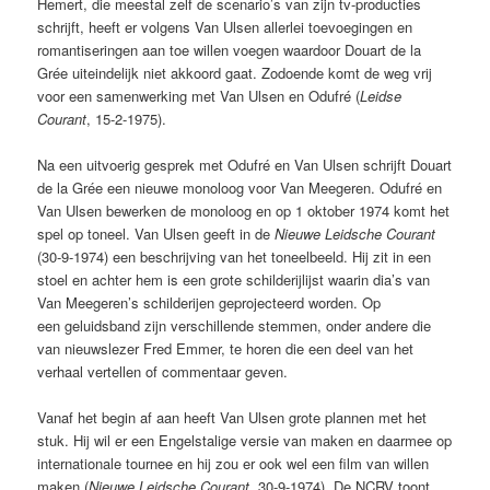
Hemert, die meestal zelf de scenario’s van zijn tv-producties
schrijft, heeft er volgens Van Ulsen allerlei toevoegingen en
romantiseringen aan toe willen voegen waardoor Douart de la
Grée uiteindelijk niet akkoord gaat. Zodoende komt de weg vrij
voor een samenwerking met Van Ulsen en Odufré (
Leidse
Courant
, 15-2-1975).
Na een uitvoerig gesprek met Odufré en Van Ulsen schrijft Douart
de la Grée een nieuwe monoloog voor Van Meegeren. Odufré en
Van Ulsen bewerken de monoloog en op 1 oktober 1974 komt het
spel op toneel. Van Ulsen geeft in de
Nieuwe Leidsche Courant
(30-9-1974) een beschrijving van het toneelbeeld. Hij zit in een
stoel en achter hem is een grote schilderijlijst waarin dia’s van
Van Meegeren’s schilderijen geprojecteerd worden. Op
een geluidsband zijn verschillende stemmen, onder andere die
van nieuwslezer Fred Emmer, te horen die een deel van het
verhaal vertellen of commentaar geven.
Vanaf het begin af aan heeft Van Ulsen grote plannen met het
stuk. Hij wil er een Engelstalige versie van maken en daarmee op
internationale tournee en hij zou er ook wel een film van willen
maken (
Nieuwe Leidsche Courant
, 30-9-1974). De NCRV toont