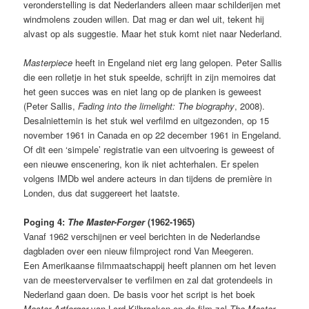
veronderstelling is dat Nederlanders alleen maar schilderijen met
windmolens zouden willen. Dat mag er dan wel uit, tekent hij
alvast op als suggestie. Maar het stuk komt niet naar Nederland.
Masterpiece
heeft in Engeland niet erg lang gelopen. Peter Sallis
die een rolletje in het stuk speelde, schrijft in zijn memoires dat
het geen succes was en niet lang op de planken is geweest
(Peter Sallis,
Fading into the limelight: The biography
, 2008).
Desalniettemin is het stuk wel verfilmd en uitgezonden, op 15
november 1961 in Canada en op 22 december 1961 in Engeland.
Of dit een ‘simpele’ registratie van een uitvoering is geweest of
een nieuwe enscenering, kon ik niet achterhalen. Er spelen
volgens IMDb wel andere acteurs in dan tijdens de première in
Londen, dus dat suggereert het laatste.
Poging 4:
The Master-Forger
(1962-1965)
Vanaf 1962 verschijnen er veel berichten in de Nederlandse
dagbladen over een nieuw filmproject rond Van Meegeren.
Een Amerikaanse filmmaatschappij heeft plannen om het leven
van de meestervervalser te verfilmen en zal dat grotendeels in
Nederland gaan doen. De basis voor het script is het boek
Master Artforger
van Lord Kilbracken en de film zal
The Master-