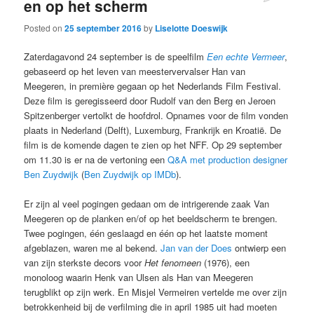
en op het scherm
Posted on
25 september 2016
by
Liselotte Doeswijk
Zaterdagavond 24 september is de speelfilm
Een echte Vermeer
,
gebaseerd op het leven van meestervervalser Han van
Meegeren, in première gegaan op het Nederlands Film Festival.
Deze film is geregisseerd door Rudolf van den Berg en Jeroen
Spitzenberger vertolkt de hoofdrol. Opnames voor de film vonden
plaats in Nederland (Delft), Luxemburg, Frankrijk en Kroatië. De
film is de komende dagen te zien op het NFF. Op 29 september
om 11.30 is er na de vertoning een
Q&A met production designer
Ben Zuydwijk
(
Ben Zuydwijk op IMDb
).
Er zijn al veel pogingen gedaan om de intrigerende zaak Van
Meegeren op de planken en/of op het beeldscherm te brengen.
Twee pogingen, één geslaagd en één op het laatste moment
afgeblazen, waren me al bekend.
Jan van der Does
ontwierp een
van zijn sterkste decors voor
Het fenomeen
(1976), een
monoloog waarin Henk van Ulsen als Han van Meegeren
terugblikt op zijn werk. En Misjel Vermeiren vertelde me over zijn
betrokkenheid bij de verfilming die in april 1985 uit had moeten