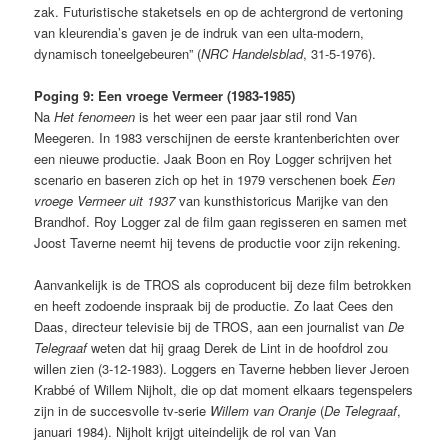
zak. Futuristische staketsels en op de achtergrond de vertoning
van kleurendia’s gaven je de indruk van een ulta-modern,
dynamisch toneelgebeuren” (
NRC Handelsblad
, 31-5-1976).
Poging 9: Een vroege Vermeer (1983-1985)
Na
Het fenomeen
is het weer een paar jaar stil rond Van
Meegeren. In 1983 verschijnen de eerste krantenberichten over
een nieuwe productie. Jaak Boon en Roy Logger schrijven het
scenario en baseren zich op het in 1979 verschenen boek
Een
vroege Vermeer uit 1937
van kunsthistoricus Marijke van den
Brandhof. Roy Logger zal de film gaan regisseren en samen met
Joost Taverne neemt hij tevens de productie voor zijn rekening.
Aanvankelijk is de TROS als coproducent bij deze film betrokken
en heeft zodoende inspraak bij de productie. Zo laat Cees den
Daas, directeur televisie bij de TROS, aan een journalist van
De
Telegraaf
weten dat hij graag Derek de Lint in de hoofdrol zou
willen zien (3-12-1983). Loggers en Taverne hebben liever Jeroen
Krabbé of Willem Nijholt, die op dat moment elkaars tegenspelers
zijn in de succesvolle tv-serie
Willem van Oranje
(
De Telegraaf
,
januari 1984). Nijholt krijgt uiteindelijk de rol van Van