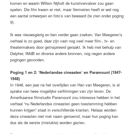
komen en waarin Willem Nijholt de kunstvervalser zou gaan
spelen. Die film kwam er niet, maar Vermeiren heeft er wel nog
een aantal ontwerpen en foto’s van bewaard (te zien onder poging
9).
Ik was nieuwsgierig en ben verder gaan zoeken. Van Meegeren’s
verhaal is zo goed, daar zijn vast nog veel meer film-, tv- en
theatermakers door geïnspireerd geraakt. Ik heb met behulp van
Delpher, IMdB en diverse andere bronnen, nog negen andere
pogingen gevonden.
Poging 1 en 2: ‘Nederlandse cineasten’ en Paramount (1947-
1948)
In 1948, een jaar na het overlijden van Han van Meegeren, is al
sprake van twee mogelijke verfilmingen van zijn leven. De
Amerikaanse filmstudio Paramount zou interesse hebben in het
verhaal “nu Nederlandse cineasten geen toestemming hebben
kunnen krijgen” staat in verschillende kranten. Helaas worden
deze cineasten niet met naam genoemd, maar hun poging kan
dus als de eerste (mislukte) worden gezien.