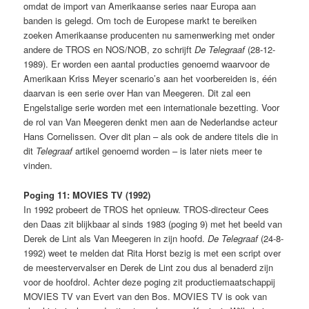
omdat de import van Amerikaanse series naar Europa aan
banden is gelegd. Om toch de Europese markt te bereiken
zoeken Amerikaanse producenten nu samenwerking met onder
andere de TROS en NOS/NOB, zo schrijft
De Telegraaf
(28-12-
1989). Er worden een aantal producties genoemd waarvoor de
Amerikaan Kriss Meyer scenario’s aan het voorbereiden is, één
daarvan is een serie over Han van Meegeren. Dit zal een
Engelstalige serie worden met een internationale bezetting. Voor
de rol van Van Meegeren denkt men aan de Nederlandse acteur
Hans Cornelissen. Over dit plan – als ook de andere titels die in
dit
Telegraaf
artikel genoemd worden – is later niets meer te
vinden.
Poging 11: MOVIES TV (1992)
In 1992 probeert de TROS het opnieuw. TROS-directeur Cees
den Daas zit blijkbaar al sinds 1983 (poging 9) met het beeld van
Derek de Lint als Van Meegeren in zijn hoofd.
De Telegraaf
(24-8-
1992) weet te melden dat Rita Horst bezig is met een script over
de meestervervalser en Derek de Lint zou dus al benaderd zijn
voor de hoofdrol. Achter deze poging zit productiemaatschappij
MOVIES TV van Evert van den Bos. MOVIES TV is ook van