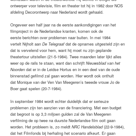
ontwerper voor televisie, film en theater tot hij in 1982 door NOS
afdeling Decorontwerp naar Nederland wordt gehaald
.
Ongeveer een half jaar na de eerste aankondigingen van het
filmproject in de Nederlandse kranten, komen ook de
eerste berichten over problemen naar buiten. In mei 1984
vertelt Nijholt aan
De Telegraaf
dat de opnames uitgesteld zijn en
dat is vervelend voor hem, want hij moet nu zijn geplande
theatertour uitstellen (21-5-1984). Twee maanden later lijkt alles
weer op de rails te staan, want dan schrijft
Nieuwsblad van het
Noorden
dat er in de Leidse Hortus en in een deel van de oude
binnenstad gefilmd zal gaan worden. Hier wordt ook onthult
dat Monique van der Ven Van Meegeren’s tweede vrouw Jo de
Boer gaat spelen (20-7-1984).
In september 1984 wordt echter duidelijk dat er serieuze
problemen zijn ten aanzien van de financiering. Met een budget
dat begroot is op 3,3 miljoen gulden zal de Van Meegeren
verfilming de op twee na duurste Nederlandse film ooit gaan
worden. Het probleem is, zo meldt
NRC Handelsblad
(22-9-1984),
dat het Filmfonds bij herhaling het scenario afkeurt. Er gaan