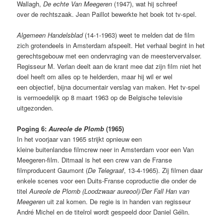
Wallagh,
De echte Van Meegeren
(1947), wat hij schreef
over de rechtszaak. Jean Paillot bewerkte het boek tot tv-spel.
Algemeen Handelsblad
(14-1-1963) weet te melden dat de film
zich grotendeels in Amsterdam afspeelt. Het verhaal begint in het
gerechtsgebouw met een ondervraging van de meestervervalser.
Regisseur M. Verlan deelt aan de krant mee dat zijn film niet het
doel heeft om alles op te helderden, maar hij wil er wel
een objectief, bijna documentair verslag van maken. Het tv-spel
is vermoedelijk op 8 maart 1963 op de Belgische televisie
uitgezonden.
Poging 6:
Aureole de Plomb
(1965)
In het voorjaar van 1965 strijkt opnieuw een
kleine buitenlandse filmcrew neer in Amsterdam voor een Van
Meegeren-film. Ditmaal is het een crew van de Franse
filmproducent Gaumont (
De Telegraaf
, 13-4-1965). Zij filmen daar
enkele scenes voor een Duits-Franse coproductie die onder de
titel
Aureole de Plomb (Loodzwaar aureool)/Der Fall Han van
Meegeren
uit zal komen. De regie is in handen van regisseur
André Michel en de titelrol wordt gespeeld door Daniel Gélin.