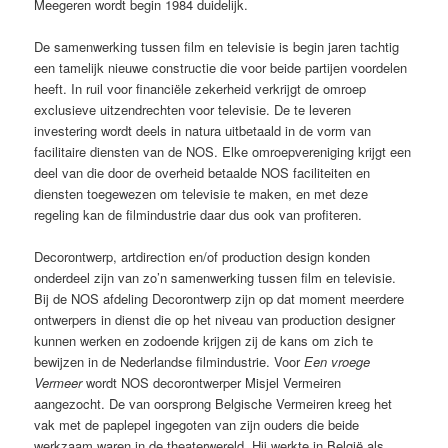
Meegeren wordt begin 1984 duidelijk.
De samenwerking tussen film en televisie is begin jaren tachtig
een tamelijk nieuwe constructie die voor beide partijen voordelen
heeft. In ruil voor financiële zekerheid verkrijgt de omroep
exclusieve uitzendrechten voor televisie. De te leveren
investering wordt deels in natura uitbetaald in de vorm van
facilitaire diensten van de NOS. Elke omroepvereniging krijgt een
deel van die door de overheid betaalde NOS faciliteiten en
diensten toegewezen om televisie te maken, en met deze
regeling kan de filmindustrie daar dus ook van profiteren.
Decorontwerp, artdirection en/of production design konden
onderdeel zijn van zo’n samenwerking tussen film en televisie.
Bij de NOS afdeling Decorontwerp zijn op dat moment meerdere
ontwerpers in dienst die op het niveau van production designer
kunnen werken en zodoende krijgen zij de kans om zich te
bewijzen in de Nederlandse filmindustrie.
Voor
Een vroege
Vermeer
wordt NOS decorontwerper Misjel Vermeiren
aangezocht. De van oorsprong Belgische Vermeiren kreeg het
vak met de paplepel ingegoten van zijn ouders die beide
werkzaam waren in de theaterwereld. Hij werkte in België als