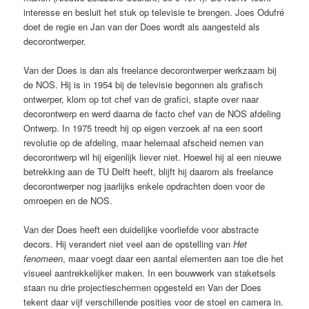
interesse en besluit het stuk op televisie te brengen. Joes Odufré
doet de regie en Jan van der Does wordt als aangesteld als
decorontwerper.
Van der Does is dan als freelance decorontwerper werkzaam bij
de NOS. Hij is in 1954 bij de televisie begonnen als grafisch
ontwerper, klom op tot chef van de grafici, stapte over naar
decorontwerp en werd daarna de facto chef van de NOS afdeling
Ontwerp. In 1975 treedt hij op eigen verzoek af na een soort
revolutie op de afdeling, maar helemaal afscheid nemen van
decorontwerp wil hij eigenlijk liever niet. Hoewel hij al een nieuwe
betrekking aan de TU Delft heeft, blijft hij daarom als freelance
decorontwerper nog jaarlijks enkele opdrachten doen voor de
omroepen en de NOS.
Van der Does heeft een duidelijke voorliefde voor abstracte
decors. Hij verandert niet veel aan de opstelling van
Het
fenomeen
, maar voegt daar een aantal elementen aan toe die het
visueel aantrekkelijker maken. In een bouwwerk van staketsels
staan nu drie projectieschermen opgesteld en Van der Does
tekent daar vijf verschillende posities voor de stoel en camera in.