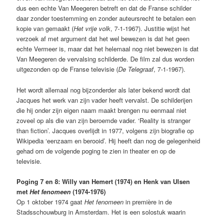
dus een echte Van Meegeren betreft en dat de Franse schilder
daar zonder toestemming en zonder auteursrecht te betalen een
kopie van gemaakt (
Het vrije volk
, 7-1-1967). Justitie wijst het
verzoek af met argument dat het wel bewezen is dat het geen
echte Vermeer is, maar dat het helemaal nog niet bewezen is dat
Van Meegeren de vervalsing schilderde. De film zal dus worden
uitgezonden op de Franse televisie (
De Telegraaf
, 7-1-1967).
Het wordt allemaal nog bijzonderder als later bekend wordt dat
Jacques het werk van zijn vader heeft vervalst. De schilderijen
die hij onder zijn eigen naam maakt brengen nu eenmaal niet
zoveel op als die van zijn beroemde vader. ‘Reality is stranger
than fiction’. Jacques overlijdt in 1977, volgens zijn biografie op
Wikipedia ‘eenzaam en berooid’. Hij heeft dan nog de gelegenheid
gehad om de volgende poging te zien in theater en op de
televisie.
Poging 7 en 8: Willy van Hemert (1974) en Henk van Ulsen
met
Het fenomeen
(1974-1976)
Op 1 oktober 1974 gaat
Het fenomeen
in première in de
Stadsschouwburg in Amsterdam. Het is een solostuk waarin