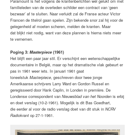
Paramount is het volgens de krantenberichten wél gelukt om met
familieleden van de overleden schilder een contract van ‘geen
bezwaar’ af te sluiten. Naar verluidt zal de Franse acteur Victor
Francen de titelrol gaan spelen. Zijn bekende snor zal hij voor de
gelegenheid af moeten scheren, melden de kranten. Maar
dat blijkt niet nodig, want van deze plannen is hierna niets meer
te vernemen.
Poging 3:
Masterpiece
(1961)
Het blijft een paar jaar stil. Er verschijnt een wetenschappelijke
documentaire in België, maar op het dramatische vlak gebeurt er
pas in 1961 weer iets. In januari 1961 gaat
toneelstuk
Masterpiece
, geschreven door twee jonge
Amerikaanse schrijvers Larry Ward en Gordon Russel en
geregisseerd door Hank Caplin, in Londen in première. De
Londense correspondent van
Nieuwsblad van het Noorden
is erbij
en doet verslag (10-2-1961). Mogelijk is dit Bas Goedhart,
die eerder al voor de radio verslag doet van dit stuk in
NCRV
Radiokrant
op 27-1-1961.