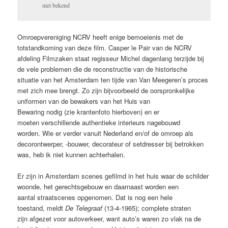
niet bekend
Omroepvereniging NCRV heeft enige bemoeienis met de
totstandkoming van deze film. Casper le Pair van de NCRV
afdeling Filmzaken staat regisseur Michel dagenlang terzijde bij
de vele problemen die de reconstructie van de historische
situatie van het Amsterdam ten tijde van Van Meegeren’s proces
met zich mee brengt. Zo zijn bijvoorbeeld de oorspronkelijke
uniformen van de bewakers van het Huis van
Bewaring nodig (zie krantenfoto hierboven) en er
moeten verschillende authentieke interieurs nagebouwd
worden. Wie er verder vanuit Nederland en/of de omroep als
decorontwerper, -bouwer, decorateur of setdresser bij betrokken
was, heb ik niet kunnen achterhalen.
Er zijn in Amsterdam scenes gefilmd in het huis waar de schilder
woonde, het gerechtsgebouw en daarnaast worden een
aantal straatscenes opgenomen. Dat is nog een hele
toestand, meldt
De Telegraaf
(13-4-1965); complete straten
zijn afgezet voor autoverkeer, want auto’s waren zo vlak na de