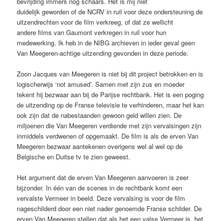
bevrijding immers nog schaars. Het is mij niet
duidelijk geworden of de NCRV in ruil voor deze ondersteuning de
uitzendrechten voor de film verkreeg, of dat ze wellicht
andere films van Gaumont verkregen in ruil voor hun
medewerking. Ik heb in de NIBG archieven in ieder geval geen
Van Meegeren-achtige uitzending gevonden in deze periode.
Zoon Jacques van Meegeren is niet bij dit project betrokken en is
logischerwijs ‘not amused’. Samen met zijn zus en moeder
tekent hij bezwaar aan bij de Parijse rechtbank. Het is een poging
de uitzending op de Franse televisie te verhinderen, maar het kan
ook zijn dat de nabestaanden gewoon geld willen zien. De
miljoenen die Van Meegeren verdiende met zijn vervalsingen zijn
inmiddels verdwenen of opgemaakt. De film is als de erven Van
Meegeren bezwaar aantekenen overigens wel al wel op de
Belgische en Duitse tv te zien geweest.
Het argument dat de erven Van Meegeren aanvoeren is zeer
bijzonder. In één van de scenes in de rechtbank komt een
vervalste Vermeer in beeld. Deze vervalsing is voor de film
nageschilderd door een niet nader genoemde Franse schilder. De
erven Van Meegeren stellen dat als het een valse Vermeer is, het