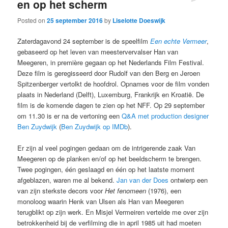
en op het scherm
Posted on
25 september 2016
by
Liselotte Doeswijk
Zaterdagavond 24 september is de speelfilm
Een echte Vermeer
,
gebaseerd op het leven van meestervervalser Han van
Meegeren, in première gegaan op het Nederlands Film Festival.
Deze film is geregisseerd door Rudolf van den Berg en Jeroen
Spitzenberger vertolkt de hoofdrol. Opnames voor de film vonden
plaats in Nederland (Delft), Luxemburg, Frankrijk en Kroatië. De
film is de komende dagen te zien op het NFF. Op 29 september
om 11.30 is er na de vertoning een
Q&A met production designer
Ben Zuydwijk
(
Ben Zuydwijk op IMDb
).
Er zijn al veel pogingen gedaan om de intrigerende zaak Van
Meegeren op de planken en/of op het beeldscherm te brengen.
Twee pogingen, één geslaagd en één op het laatste moment
afgeblazen, waren me al bekend.
Jan van der Does
ontwierp een
van zijn sterkste decors voor
Het fenomeen
(1976), een
monoloog waarin Henk van Ulsen als Han van Meegeren
terugblikt op zijn werk. En Misjel Vermeiren vertelde me over zijn
betrokkenheid bij de verfilming die in april 1985 uit had moeten