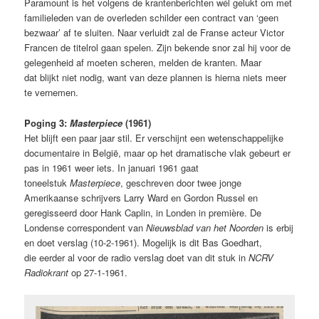
Paramount is het volgens de krantenberichten wél gelukt om met
familieleden van de overleden schilder een contract van ‘geen
bezwaar’ af te sluiten. Naar verluidt zal de Franse acteur Victor
Francen de titelrol gaan spelen. Zijn bekende snor zal hij voor de
gelegenheid af moeten scheren, melden de kranten. Maar
dat blijkt niet nodig, want van deze plannen is hierna niets meer
te vernemen.
Poging 3:
Masterpiece
(1961)
Het blijft een paar jaar stil. Er verschijnt een wetenschappelijke
documentaire in België, maar op het dramatische vlak gebeurt er
pas in 1961 weer iets. In januari 1961 gaat
toneelstuk
Masterpiece
, geschreven door twee jonge
Amerikaanse schrijvers Larry Ward en Gordon Russel en
geregisseerd door Hank Caplin, in Londen in première. De
Londense correspondent van
Nieuwsblad van het Noorden
is erbij
en doet verslag (10-2-1961). Mogelijk is dit Bas Goedhart,
die eerder al voor de radio verslag doet van dit stuk in
NCRV
Radiokrant
op 27-1-1961.