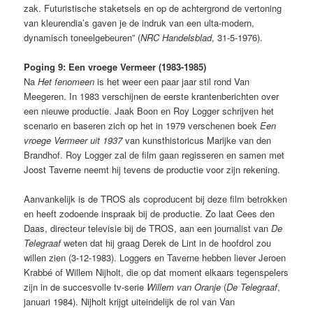
zak. Futuristische staketsels en op de achtergrond de vertoning
van kleurendia’s gaven je de indruk van een ulta-modern,
dynamisch toneelgebeuren” (
NRC Handelsblad
, 31-5-1976).
Poging 9: Een vroege Vermeer (1983-1985)
Na
Het fenomeen
is het weer een paar jaar stil rond Van
Meegeren. In 1983 verschijnen de eerste krantenberichten over
een nieuwe productie. Jaak Boon en Roy Logger schrijven het
scenario en baseren zich op het in 1979 verschenen boek
Een
vroege Vermeer uit 1937
van kunsthistoricus Marijke van den
Brandhof. Roy Logger zal de film gaan regisseren en samen met
Joost Taverne neemt hij tevens de productie voor zijn rekening.
Aanvankelijk is de TROS als coproducent bij deze film betrokken
en heeft zodoende inspraak bij de productie. Zo laat Cees den
Daas, directeur televisie bij de TROS, aan een journalist van
De
Telegraaf
weten dat hij graag Derek de Lint in de hoofdrol zou
willen zien (3-12-1983). Loggers en Taverne hebben liever Jeroen
Krabbé of Willem Nijholt, die op dat moment elkaars tegenspelers
zijn in de succesvolle tv-serie
Willem van Oranje
(
De Telegraaf
,
januari 1984). Nijholt krijgt uiteindelijk de rol van Van