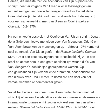
Hemert, die meestal zelf de scenario’s van zijn tv-producties
schrijft, heeft er volgens Van Ulsen allerlei toevoegingen en
romantiseringen aan toe willen voegen waardoor Douart de la
Grée uiteindelijk niet akkoord gaat. Zodoende komt de weg vrij
voor een samenwerking met Van Ulsen en Odufré (
Leidse
Courant
, 15-2-1975).
Na een uitvoerig gesprek met Odufré en Van Ulsen schrijft Douart
de la Grée een nieuwe monoloog voor Van Meegeren. Odufré en
Van Ulsen bewerken de monoloog en op 1 oktober 1974 komt het
spel op toneel. Van Ulsen geeft in de
Nieuwe Leidsche Courant
(30-9-1974) een beschrijving van het toneelbeeld. Hij zit in een
stoel en achter hem is een grote schilderijlijst waarin dia’s van
Van Meegeren’s schilderijen geprojecteerd worden. Op
een geluidsband zijn verschillende stemmen, onder andere die
van nieuwslezer Fred Emmer, te horen die een deel van het
verhaal vertellen of commentaar geven.
Vanaf het begin af aan heeft Van Ulsen grote plannen met het
stuk. Hij wil er een Engelstalige versie van maken en daarmee op
internationale tournee en hij zou er ook wel een film van willen
maken (
Nieuwe Leidsche Courant
, 30-9-1974). De NCRV toont