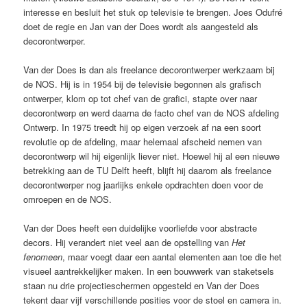
interesse en besluit het stuk op televisie te brengen. Joes Odufré
doet de regie en Jan van der Does wordt als aangesteld als
decorontwerper.
Van der Does is dan als freelance decorontwerper werkzaam bij
de NOS. Hij is in 1954 bij de televisie begonnen als grafisch
ontwerper, klom op tot chef van de grafici, stapte over naar
decorontwerp en werd daarna de facto chef van de NOS afdeling
Ontwerp. In 1975 treedt hij op eigen verzoek af na een soort
revolutie op de afdeling, maar helemaal afscheid nemen van
decorontwerp wil hij eigenlijk liever niet. Hoewel hij al een nieuwe
betrekking aan de TU Delft heeft, blijft hij daarom als freelance
decorontwerper nog jaarlijks enkele opdrachten doen voor de
omroepen en de NOS.
Van der Does heeft een duidelijke voorliefde voor abstracte
decors. Hij verandert niet veel aan de opstelling van
Het
fenomeen
, maar voegt daar een aantal elementen aan toe die het
visueel aantrekkelijker maken. In een bouwwerk van staketsels
staan nu drie projectieschermen opgesteld en Van der Does
tekent daar vijf verschillende posities voor de stoel en camera in.