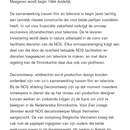
Meegeren wordt begin 1984 duidelijk.
De samenwerking tussen film en televisie is begin jaren tachtig
een tamelijk nieuwe constructie die voor beide partijen voordelen
heeft. In ruil voor financiële zekerheid verkrijgt de omroep
exclusieve uitzendrechten voor televisie. De te leveren
investering wordt deels in natura uitbetaald in de vorm van
facilitaire diensten van de NOS. Elke omroepvereniging krijgt een
deel van die door de overheid betaalde NOS faciliteiten en
diensten toegewezen om televisie te maken, en met deze
regeling kan de filmindustrie daar dus ook van profiteren.
Decorontwerp, artdirection en/of production design konden
onderdeel zijn van zo’n samenwerking tussen film en televisie.
Bij de NOS afdeling Decorontwerp zijn op dat moment meerdere
ontwerpers in dienst die op het niveau van production designer
kunnen werken en zodoende krijgen zij de kans om zich te
bewijzen in de Nederlandse filmindustrie.
Voor
Een vroege
Vermeer
wordt NOS decorontwerper Misjel Vermeiren
aangezocht. De van oorsprong Belgische Vermeiren kreeg het
vak met de paplepel ingegoten van zijn ouders die beide
werkzaam waren in de theaterwereld. Hij werkte in België als