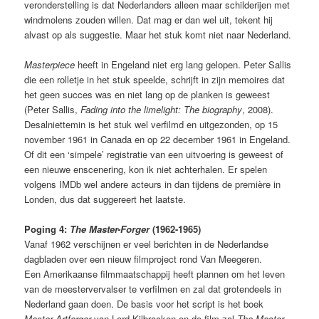
veronderstelling is dat Nederlanders alleen maar schilderijen met
windmolens zouden willen. Dat mag er dan wel uit, tekent hij
alvast op als suggestie. Maar het stuk komt niet naar Nederland.
Masterpiece
heeft in Engeland niet erg lang gelopen. Peter Sallis
die een rolletje in het stuk speelde, schrijft in zijn memoires dat
het geen succes was en niet lang op de planken is geweest
(Peter Sallis,
Fading into the limelight: The biography
, 2008).
Desalniettemin is het stuk wel verfilmd en uitgezonden, op 15
november 1961 in Canada en op 22 december 1961 in Engeland.
Of dit een ‘simpele’ registratie van een uitvoering is geweest of
een nieuwe enscenering, kon ik niet achterhalen. Er spelen
volgens IMDb wel andere acteurs in dan tijdens de première in
Londen, dus dat suggereert het laatste.
Poging 4:
The Master-Forger
(1962-1965)
Vanaf 1962 verschijnen er veel berichten in de Nederlandse
dagbladen over een nieuw filmproject rond Van Meegeren.
Een Amerikaanse filmmaatschappij heeft plannen om het leven
van de meestervervalser te verfilmen en zal dat grotendeels in
Nederland gaan doen. De basis voor het script is het boek
Master Artforger
van Lord Kilbracken en de film zal
The Master-