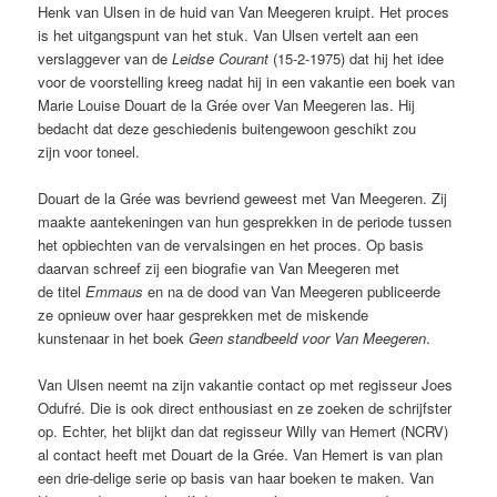
Henk van Ulsen in de huid van Van Meegeren kruipt. Het proces
is het uitgangspunt van het stuk. Van Ulsen vertelt aan een
verslaggever van de
Leidse Courant
(15-2-1975) dat hij het idee
voor de voorstelling kreeg nadat hij in een vakantie een boek van
Marie Louise Douart de la Grée over Van Meegeren las. Hij
bedacht dat deze geschiedenis buitengewoon geschikt zou
zijn voor toneel.
Douart de la Grée was bevriend geweest met Van Meegeren. Zij
maakte aantekeningen van hun gesprekken in de periode tussen
het opbiechten van de vervalsingen en het proces. Op basis
daarvan schreef zij een biografie van Van Meegeren met
de titel
Emmaus
en na de dood van Van Meegeren publiceerde
ze opnieuw over haar gesprekken met de miskende
kunstenaar in het boek
Geen standbeeld voor Van Meegeren
.
Van Ulsen neemt na zijn vakantie contact op met regisseur Joes
Odufré. Die is ook direct enthousiast en ze zoeken de schrijfster
op. Echter, het blijkt dan dat regisseur Willy van Hemert (NCRV)
al contact heeft met Douart de la Grée. Van Hemert is van plan
een drie-delige serie op basis van haar boeken te maken. Van