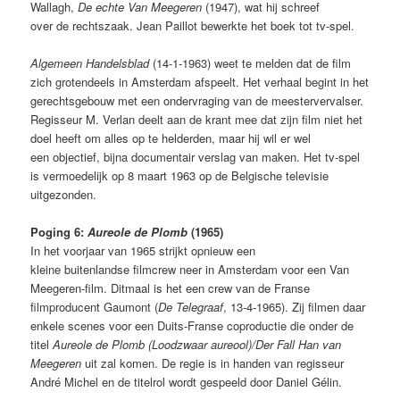
Wallagh,
De echte Van Meegeren
(1947), wat hij schreef
over de rechtszaak. Jean Paillot bewerkte het boek tot tv-spel.
Algemeen Handelsblad
(14-1-1963) weet te melden dat de film
zich grotendeels in Amsterdam afspeelt. Het verhaal begint in het
gerechtsgebouw met een ondervraging van de meestervervalser.
Regisseur M. Verlan deelt aan de krant mee dat zijn film niet het
doel heeft om alles op te helderden, maar hij wil er wel
een objectief, bijna documentair verslag van maken. Het tv-spel
is vermoedelijk op 8 maart 1963 op de Belgische televisie
uitgezonden.
Poging 6:
Aureole de Plomb
(1965)
In het voorjaar van 1965 strijkt opnieuw een
kleine buitenlandse filmcrew neer in Amsterdam voor een Van
Meegeren-film. Ditmaal is het een crew van de Franse
filmproducent Gaumont (
De Telegraaf
, 13-4-1965). Zij filmen daar
enkele scenes voor een Duits-Franse coproductie die onder de
titel
Aureole de Plomb (Loodzwaar aureool)/Der Fall Han van
Meegeren
uit zal komen. De regie is in handen van regisseur
André Michel en de titelrol wordt gespeeld door Daniel Gélin.