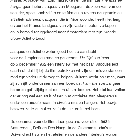
Forger
gaan heten. Jaques van Meegeren, de zoon van van de
schilder, speelt zichzelf in deze film en is tevens aangesteld als
artistiek adviseur. Jacques, die in Nice woonde, heeft niet lang
ervoor het Franse landgoed van zijn vader moeten verkopen
en is berooid teruggekeerd naar Amsterdam met zijn tweede
vrouw Juliette Ledél.
Jacques en Juliette weten goed hoe ze aandacht
voor de filmplannen moeten genereren.
De Tijd
publiceert
op 5 december 1962 een interview met het paar. Jacques legt
daarin uit dat hij bij de film betrokken wil zijn om misverstanden
rond zijn vader uit de weg te helpen. Juliette werkt ook mee, want
zij schrijft ondertussen aan een boek dat
I am the son
zal gaan
heten en gelijktijdig met de film uit zal komen. Het stel laat vallen
dat er nog wel een stuk of tien niet ontdekte Van Meegeren’s
onder een andere naam in diverse musea hangen. Het bewijs
beloven ze te onthullen ze in de film en in het boek.
De opnames voor de film staan gepland voor eind 1963 in
Amsterdam, Delft en Den Haag. In de Cinetone studio’s in
Duivendrecht zullen het atelier en de andere interieurs worden