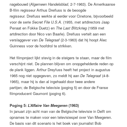
nagebouwd (
Algemeen Handelsblad
, 2-7-1963). De Amerikaanse
B-film regisseur Arthus Dreifuss is de beoogde
regisseur. Dreifuss werkte al eerder voor Cinetone, bijvoorbeeld
voor de serie
Secret File U.S.A.
(1955, met artdirectors Jaap
Penaat en Fokke Duetz) en
The Last Blitzkrieg
(1959 met
artdirection door Nico van Baarle). Dreifuss vertelt aan een
verslaggever van
De Telegraaf
(2-3-1963) dat hij hoopt Alec
Guinness voor de hoofdrol te strikken.
Het filmproject lijkt stevig in de steigers te staan, maar de film
verschijnt niet. De plannen blijven om onopgehelderde reden op
de plank liggen. Arthur Dreyfuss heeft het project in augustus
1965 nog niet opgegeven, zo meldt hij aan
De Telegraaf
(4-8-
1965), maar hij is dan al ingehaald door twee andere
partijen; de Belgische televisie (poging 5) en door de Franse
filmproducent Gaumont (poging 6).
Poging 5:
L’Affaire Van Meegeren
(1963)
In januari zijn acht man van de Belgische televisie in Delft om
opnames te maken voor een televisiespel over Van Meegeren.
De basis van dit scenario is het boek van journalist Bob