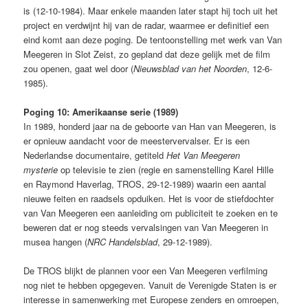
is (12-10-1984). Maar enkele maanden later stapt hij toch uit het
project en verdwijnt hij van de radar, waarmee er definitief een
eind komt aan deze poging. De tentoonstelling met werk van Van
Meegeren in Slot Zeist, zo gepland dat deze gelijk met de film
zou openen, gaat wel door (
Nieuwsblad van het Noorden
, 12-6-
1985).
Poging 10: Amerikaanse serie (1989)
In 1989, honderd jaar na de geboorte van Han van Meegeren, is
er opnieuw aandacht voor de meestervervalser. Er is een
Nederlandse documentaire, getiteld
Het Van Meegeren
mysterie
op televisie te zien (regie en samenstelling Karel Hille
en Raymond Haverlag, TROS, 29-12-1989) waarin een aantal
nieuwe feiten en raadsels opduiken. Het is voor de stiefdochter
van Van Meegeren een aanleiding om publiciteit te zoeken en te
beweren dat er nog steeds vervalsingen van Van Meegeren in
musea hangen (
NRC Handelsblad
, 29-12-1989).
De TROS blijkt de plannen voor een Van Meegeren verfilming
nog niet te hebben opgegeven. Vanuit de Verenigde Staten is er
interesse in samenwerking met Europese zenders en omroepen,