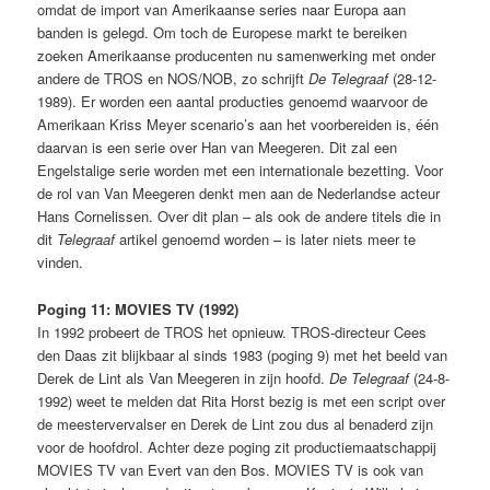
omdat de import van Amerikaanse series naar Europa aan
banden is gelegd. Om toch de Europese markt te bereiken
zoeken Amerikaanse producenten nu samenwerking met onder
andere de TROS en NOS/NOB, zo schrijft
De Telegraaf
(28-12-
1989). Er worden een aantal producties genoemd waarvoor de
Amerikaan Kriss Meyer scenario’s aan het voorbereiden is, één
daarvan is een serie over Han van Meegeren. Dit zal een
Engelstalige serie worden met een internationale bezetting. Voor
de rol van Van Meegeren denkt men aan de Nederlandse acteur
Hans Cornelissen. Over dit plan – als ook de andere titels die in
dit
Telegraaf
artikel genoemd worden – is later niets meer te
vinden.
Poging 11: MOVIES TV (1992)
In 1992 probeert de TROS het opnieuw. TROS-directeur Cees
den Daas zit blijkbaar al sinds 1983 (poging 9) met het beeld van
Derek de Lint als Van Meegeren in zijn hoofd.
De Telegraaf
(24-8-
1992) weet te melden dat Rita Horst bezig is met een script over
de meestervervalser en Derek de Lint zou dus al benaderd zijn
voor de hoofdrol. Achter deze poging zit productiemaatschappij
MOVIES TV van Evert van den Bos. MOVIES TV is ook van