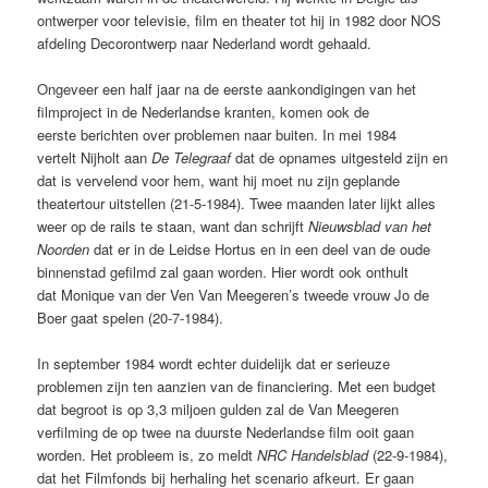
ontwerper voor televisie, film en theater tot hij in 1982 door NOS
afdeling Decorontwerp naar Nederland wordt gehaald
.
Ongeveer een half jaar na de eerste aankondigingen van het
filmproject in de Nederlandse kranten, komen ook de
eerste berichten over problemen naar buiten. In mei 1984
vertelt Nijholt aan
De Telegraaf
dat de opnames uitgesteld zijn en
dat is vervelend voor hem, want hij moet nu zijn geplande
theatertour uitstellen (21-5-1984). Twee maanden later lijkt alles
weer op de rails te staan, want dan schrijft
Nieuwsblad van het
Noorden
dat er in de Leidse Hortus en in een deel van de oude
binnenstad gefilmd zal gaan worden. Hier wordt ook onthult
dat Monique van der Ven Van Meegeren’s tweede vrouw Jo de
Boer gaat spelen (20-7-1984).
In september 1984 wordt echter duidelijk dat er serieuze
problemen zijn ten aanzien van de financiering. Met een budget
dat begroot is op 3,3 miljoen gulden zal de Van Meegeren
verfilming de op twee na duurste Nederlandse film ooit gaan
worden. Het probleem is, zo meldt
NRC Handelsblad
(22-9-1984),
dat het Filmfonds bij herhaling het scenario afkeurt. Er gaan