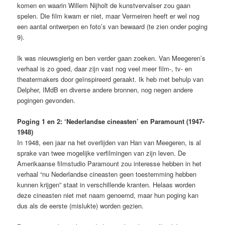
komen en waarin Willem Nijholt de kunstvervalser zou gaan
spelen. Die film kwam er niet, maar Vermeiren heeft er wel nog
een aantal ontwerpen en foto’s van bewaard (te zien onder poging
9).
Ik was nieuwsgierig en ben verder gaan zoeken. Van Meegeren’s
verhaal is zo goed, daar zijn vast nog veel meer film-, tv- en
theatermakers door geïnspireerd geraakt. Ik heb met behulp van
Delpher, IMdB en diverse andere bronnen, nog negen andere
pogingen gevonden.
Poging 1 en 2: ‘Nederlandse cineasten’ en Paramount (1947-
1948)
In 1948, een jaar na het overlijden van Han van Meegeren, is al
sprake van twee mogelijke verfilmingen van zijn leven. De
Amerikaanse filmstudio Paramount zou interesse hebben in het
verhaal “nu Nederlandse cineasten geen toestemming hebben
kunnen krijgen” staat in verschillende kranten. Helaas worden
deze cineasten niet met naam genoemd, maar hun poging kan
dus als de eerste (mislukte) worden gezien.