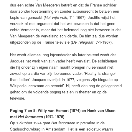
dus een echte Van Meegeren betreft en dat de Franse schilder
daar zonder toestemming en zonder auteursrecht te betalen een
kopie van gemaakt (
Het vrije volk
, 7-1-1967). Justitie wijst het
verzoek af met argument dat het wel bewezen is dat het geen
echte Vermeer is, maar dat het helemaal nog niet bewezen is dat
Van Meegeren de vervalsing schilderde. De film zal dus worden
uitgezonden op de Franse televisie (
De Telegraaf
, 7-1-1967).
Het wordt allemaal nog bijzonderder als later bekend wordt dat
Jacques het werk van zijn vader heeft vervalst. De schilderijen
die hij onder zijn eigen naam maakt brengen nu eenmaal niet
zoveel op als die van zijn beroemde vader. ‘Reality is stranger
than fiction’. Jacques overlijdt in 1977, volgens zijn biografie op
Wikipedia ‘eenzaam en berooid’. Hij heeft dan nog de gelegenheid
gehad om de volgende poging te zien in theater en op de
televisie.
Poging 7 en 8: Willy van Hemert (1974) en Henk van Ulsen
met
Het fenomeen
(1974-1976)
Op 1 oktober 1974 gaat
Het fenomeen
in première in de
Stadsschouwburg in Amsterdam. Het is een solostuk waarin