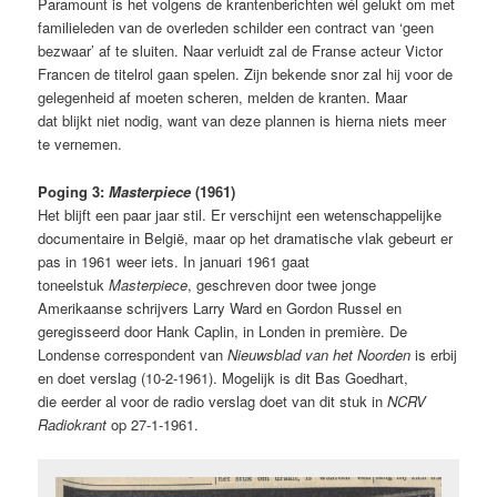
Paramount is het volgens de krantenberichten wél gelukt om met
familieleden van de overleden schilder een contract van ‘geen
bezwaar’ af te sluiten. Naar verluidt zal de Franse acteur Victor
Francen de titelrol gaan spelen. Zijn bekende snor zal hij voor de
gelegenheid af moeten scheren, melden de kranten. Maar
dat blijkt niet nodig, want van deze plannen is hierna niets meer
te vernemen.
Poging 3:
Masterpiece
(1961)
Het blijft een paar jaar stil. Er verschijnt een wetenschappelijke
documentaire in België, maar op het dramatische vlak gebeurt er
pas in 1961 weer iets. In januari 1961 gaat
toneelstuk
Masterpiece
, geschreven door twee jonge
Amerikaanse schrijvers Larry Ward en Gordon Russel en
geregisseerd door Hank Caplin, in Londen in première. De
Londense correspondent van
Nieuwsblad van het Noorden
is erbij
en doet verslag (10-2-1961). Mogelijk is dit Bas Goedhart,
die eerder al voor de radio verslag doet van dit stuk in
NCRV
Radiokrant
op 27-1-1961.