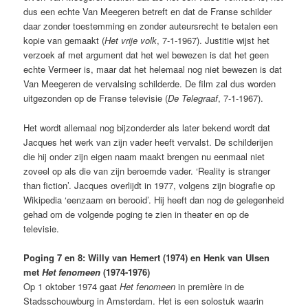
dus een echte Van Meegeren betreft en dat de Franse schilder
daar zonder toestemming en zonder auteursrecht te betalen een
kopie van gemaakt (
Het vrije volk
, 7-1-1967). Justitie wijst het
verzoek af met argument dat het wel bewezen is dat het geen
echte Vermeer is, maar dat het helemaal nog niet bewezen is dat
Van Meegeren de vervalsing schilderde. De film zal dus worden
uitgezonden op de Franse televisie (
De Telegraaf
, 7-1-1967).
Het wordt allemaal nog bijzonderder als later bekend wordt dat
Jacques het werk van zijn vader heeft vervalst. De schilderijen
die hij onder zijn eigen naam maakt brengen nu eenmaal niet
zoveel op als die van zijn beroemde vader. ‘Reality is stranger
than fiction’. Jacques overlijdt in 1977, volgens zijn biografie op
Wikipedia ‘eenzaam en berooid’. Hij heeft dan nog de gelegenheid
gehad om de volgende poging te zien in theater en op de
televisie.
Poging 7 en 8: Willy van Hemert (1974) en Henk van Ulsen
met
Het fenomeen
(1974-1976)
Op 1 oktober 1974 gaat
Het fenomeen
in première in de
Stadsschouwburg in Amsterdam. Het is een solostuk waarin