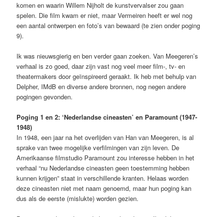
komen en waarin Willem Nijholt de kunstvervalser zou gaan
spelen. Die film kwam er niet, maar Vermeiren heeft er wel nog
een aantal ontwerpen en foto’s van bewaard (te zien onder poging
9).
Ik was nieuwsgierig en ben verder gaan zoeken. Van Meegeren’s
verhaal is zo goed, daar zijn vast nog veel meer film-, tv- en
theatermakers door geïnspireerd geraakt. Ik heb met behulp van
Delpher, IMdB en diverse andere bronnen, nog negen andere
pogingen gevonden.
Poging 1 en 2: ‘Nederlandse cineasten’ en Paramount (1947-
1948)
In 1948, een jaar na het overlijden van Han van Meegeren, is al
sprake van twee mogelijke verfilmingen van zijn leven. De
Amerikaanse filmstudio Paramount zou interesse hebben in het
verhaal “nu Nederlandse cineasten geen toestemming hebben
kunnen krijgen” staat in verschillende kranten. Helaas worden
deze cineasten niet met naam genoemd, maar hun poging kan
dus als de eerste (mislukte) worden gezien.