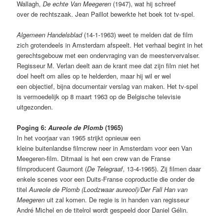
Wallagh,
De echte Van Meegeren
(1947), wat hij schreef
over de rechtszaak. Jean Paillot bewerkte het boek tot tv-spel.
Algemeen Handelsblad
(14-1-1963) weet te melden dat de film
zich grotendeels in Amsterdam afspeelt. Het verhaal begint in het
gerechtsgebouw met een ondervraging van de meestervervalser.
Regisseur M. Verlan deelt aan de krant mee dat zijn film niet het
doel heeft om alles op te helderden, maar hij wil er wel
een objectief, bijna documentair verslag van maken. Het tv-spel
is vermoedelijk op 8 maart 1963 op de Belgische televisie
uitgezonden.
Poging 6:
Aureole de Plomb
(1965)
In het voorjaar van 1965 strijkt opnieuw een
kleine buitenlandse filmcrew neer in Amsterdam voor een Van
Meegeren-film. Ditmaal is het een crew van de Franse
filmproducent Gaumont (
De Telegraaf
, 13-4-1965). Zij filmen daar
enkele scenes voor een Duits-Franse coproductie die onder de
titel
Aureole de Plomb (Loodzwaar aureool)/Der Fall Han van
Meegeren
uit zal komen. De regie is in handen van regisseur
André Michel en de titelrol wordt gespeeld door Daniel Gélin.