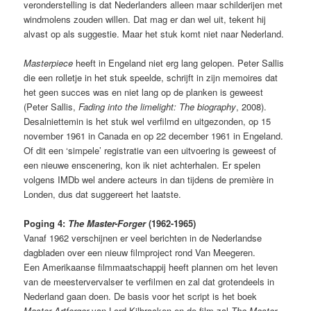
veronderstelling is dat Nederlanders alleen maar schilderijen met
windmolens zouden willen. Dat mag er dan wel uit, tekent hij
alvast op als suggestie. Maar het stuk komt niet naar Nederland.
Masterpiece
heeft in Engeland niet erg lang gelopen. Peter Sallis
die een rolletje in het stuk speelde, schrijft in zijn memoires dat
het geen succes was en niet lang op de planken is geweest
(Peter Sallis,
Fading into the limelight: The biography
, 2008).
Desalniettemin is het stuk wel verfilmd en uitgezonden, op 15
november 1961 in Canada en op 22 december 1961 in Engeland.
Of dit een ‘simpele’ registratie van een uitvoering is geweest of
een nieuwe enscenering, kon ik niet achterhalen. Er spelen
volgens IMDb wel andere acteurs in dan tijdens de première in
Londen, dus dat suggereert het laatste.
Poging 4:
The Master-Forger
(1962-1965)
Vanaf 1962 verschijnen er veel berichten in de Nederlandse
dagbladen over een nieuw filmproject rond Van Meegeren.
Een Amerikaanse filmmaatschappij heeft plannen om het leven
van de meestervervalser te verfilmen en zal dat grotendeels in
Nederland gaan doen. De basis voor het script is het boek
Master Artforger
van Lord Kilbracken en de film zal
The Master-