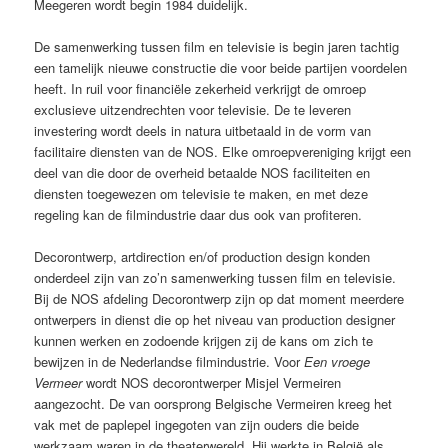
Meegeren wordt begin 1984 duidelijk.
De samenwerking tussen film en televisie is begin jaren tachtig
een tamelijk nieuwe constructie die voor beide partijen voordelen
heeft. In ruil voor financiële zekerheid verkrijgt de omroep
exclusieve uitzendrechten voor televisie. De te leveren
investering wordt deels in natura uitbetaald in de vorm van
facilitaire diensten van de NOS. Elke omroepvereniging krijgt een
deel van die door de overheid betaalde NOS faciliteiten en
diensten toegewezen om televisie te maken, en met deze
regeling kan de filmindustrie daar dus ook van profiteren.
Decorontwerp, artdirection en/of production design konden
onderdeel zijn van zo’n samenwerking tussen film en televisie.
Bij de NOS afdeling Decorontwerp zijn op dat moment meerdere
ontwerpers in dienst die op het niveau van production designer
kunnen werken en zodoende krijgen zij de kans om zich te
bewijzen in de Nederlandse filmindustrie.
Voor
Een vroege
Vermeer
wordt NOS decorontwerper Misjel Vermeiren
aangezocht. De van oorsprong Belgische Vermeiren kreeg het
vak met de paplepel ingegoten van zijn ouders die beide
werkzaam waren in de theaterwereld. Hij werkte in België als