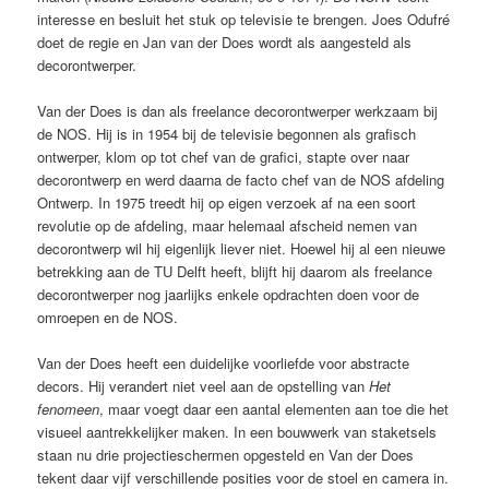
interesse en besluit het stuk op televisie te brengen. Joes Odufré
doet de regie en Jan van der Does wordt als aangesteld als
decorontwerper.
Van der Does is dan als freelance decorontwerper werkzaam bij
de NOS. Hij is in 1954 bij de televisie begonnen als grafisch
ontwerper, klom op tot chef van de grafici, stapte over naar
decorontwerp en werd daarna de facto chef van de NOS afdeling
Ontwerp. In 1975 treedt hij op eigen verzoek af na een soort
revolutie op de afdeling, maar helemaal afscheid nemen van
decorontwerp wil hij eigenlijk liever niet. Hoewel hij al een nieuwe
betrekking aan de TU Delft heeft, blijft hij daarom als freelance
decorontwerper nog jaarlijks enkele opdrachten doen voor de
omroepen en de NOS.
Van der Does heeft een duidelijke voorliefde voor abstracte
decors. Hij verandert niet veel aan de opstelling van
Het
fenomeen
, maar voegt daar een aantal elementen aan toe die het
visueel aantrekkelijker maken. In een bouwwerk van staketsels
staan nu drie projectieschermen opgesteld en Van der Does
tekent daar vijf verschillende posities voor de stoel en camera in.