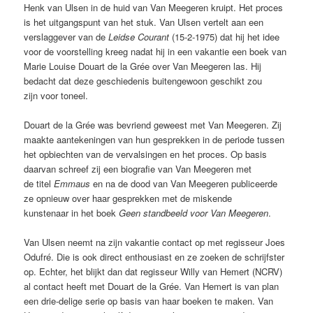
Henk van Ulsen in de huid van Van Meegeren kruipt. Het proces
is het uitgangspunt van het stuk. Van Ulsen vertelt aan een
verslaggever van de
Leidse Courant
(15-2-1975) dat hij het idee
voor de voorstelling kreeg nadat hij in een vakantie een boek van
Marie Louise Douart de la Grée over Van Meegeren las. Hij
bedacht dat deze geschiedenis buitengewoon geschikt zou
zijn voor toneel.
Douart de la Grée was bevriend geweest met Van Meegeren. Zij
maakte aantekeningen van hun gesprekken in de periode tussen
het opbiechten van de vervalsingen en het proces. Op basis
daarvan schreef zij een biografie van Van Meegeren met
de titel
Emmaus
en na de dood van Van Meegeren publiceerde
ze opnieuw over haar gesprekken met de miskende
kunstenaar in het boek
Geen standbeeld voor Van Meegeren
.
Van Ulsen neemt na zijn vakantie contact op met regisseur Joes
Odufré. Die is ook direct enthousiast en ze zoeken de schrijfster
op. Echter, het blijkt dan dat regisseur Willy van Hemert (NCRV)
al contact heeft met Douart de la Grée. Van Hemert is van plan
een drie-delige serie op basis van haar boeken te maken. Van