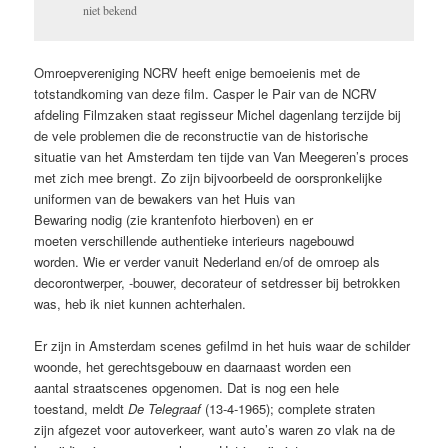
niet bekend
Omroepvereniging NCRV heeft enige bemoeienis met de
totstandkoming van deze film. Casper le Pair van de NCRV
afdeling Filmzaken staat regisseur Michel dagenlang terzijde bij
de vele problemen die de reconstructie van de historische
situatie van het Amsterdam ten tijde van Van Meegeren’s proces
met zich mee brengt. Zo zijn bijvoorbeeld de oorspronkelijke
uniformen van de bewakers van het Huis van
Bewaring nodig (zie krantenfoto hierboven) en er
moeten verschillende authentieke interieurs nagebouwd
worden. Wie er verder vanuit Nederland en/of de omroep als
decorontwerper, -bouwer, decorateur of setdresser bij betrokken
was, heb ik niet kunnen achterhalen.
Er zijn in Amsterdam scenes gefilmd in het huis waar de schilder
woonde, het gerechtsgebouw en daarnaast worden een
aantal straatscenes opgenomen. Dat is nog een hele
toestand, meldt
De Telegraaf
(13-4-1965); complete straten
zijn afgezet voor autoverkeer, want auto’s waren zo vlak na de