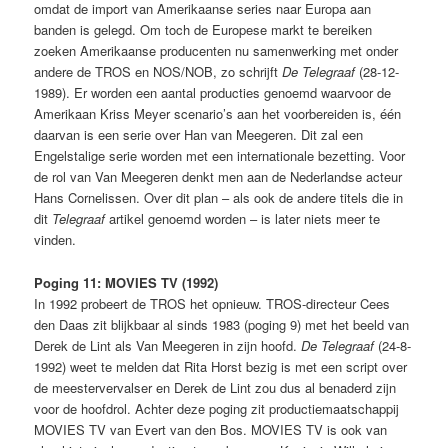
omdat de import van Amerikaanse series naar Europa aan
banden is gelegd. Om toch de Europese markt te bereiken
zoeken Amerikaanse producenten nu samenwerking met onder
andere de TROS en NOS/NOB, zo schrijft
De Telegraaf
(28-12-
1989). Er worden een aantal producties genoemd waarvoor de
Amerikaan Kriss Meyer scenario’s aan het voorbereiden is, één
daarvan is een serie over Han van Meegeren. Dit zal een
Engelstalige serie worden met een internationale bezetting. Voor
de rol van Van Meegeren denkt men aan de Nederlandse acteur
Hans Cornelissen. Over dit plan – als ook de andere titels die in
dit
Telegraaf
artikel genoemd worden – is later niets meer te
vinden.
Poging 11: MOVIES TV (1992)
In 1992 probeert de TROS het opnieuw. TROS-directeur Cees
den Daas zit blijkbaar al sinds 1983 (poging 9) met het beeld van
Derek de Lint als Van Meegeren in zijn hoofd.
De Telegraaf
(24-8-
1992) weet te melden dat Rita Horst bezig is met een script over
de meestervervalser en Derek de Lint zou dus al benaderd zijn
voor de hoofdrol. Achter deze poging zit productiemaatschappij
MOVIES TV van Evert van den Bos. MOVIES TV is ook van