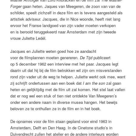
Forger
gaan heten. Jaques van Meegeren, de zoon van van de
schilder, speelt zichzelf in deze film en is tevens aangesteld als
artistiek adviseur. Jacques, die in Nice woonde, heeft niet lang
ervoor het Franse landgoed van zijn vader moeten verkopen
en is berooid teruggekeerd naar Amsterdam met zijn tweede
vrouw Juliette Ledél.
Jacques en Juliette weten goed hoe ze aandacht
voor de filmplannen moeten genereren.
De Tijd
publiceert
op 5 december 1962 een interview met het paar. Jacques legt
daarin uit dat hij bij de film betrokken wil zijn om misverstanden
rond zijn vader uit de weg te helpen. Juliette werkt ook mee, want
zij schrijft ondertussen aan een boek dat
I am the son
zal gaan
heten en gelijktijdig met de film uit zal komen. Het stel laat vallen
dat er nog wel een stuk of tien niet ontdekte Van Meegeren’s
onder een andere naam in diverse musea hangen. Het bewijs
beloven ze te onthullen ze in de film en in het boek.
De opnames voor de film staan gepland voor eind 1963 in
Amsterdam, Delft en Den Haag. In de Cinetone studio’s in
Duivendrecht zullen het atelier en de andere interieurs worden