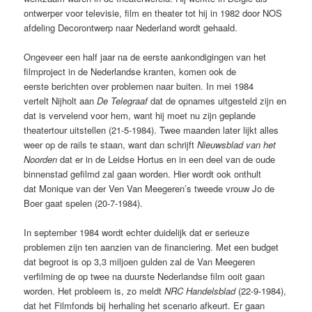
ontwerper voor televisie, film en theater tot hij in 1982 door NOS
afdeling Decorontwerp naar Nederland wordt gehaald
.
Ongeveer een half jaar na de eerste aankondigingen van het
filmproject in de Nederlandse kranten, komen ook de
eerste berichten over problemen naar buiten. In mei 1984
vertelt Nijholt aan
De Telegraaf
dat de opnames uitgesteld zijn en
dat is vervelend voor hem, want hij moet nu zijn geplande
theatertour uitstellen (21-5-1984). Twee maanden later lijkt alles
weer op de rails te staan, want dan schrijft
Nieuwsblad van het
Noorden
dat er in de Leidse Hortus en in een deel van de oude
binnenstad gefilmd zal gaan worden. Hier wordt ook onthult
dat Monique van der Ven Van Meegeren’s tweede vrouw Jo de
Boer gaat spelen (20-7-1984).
In september 1984 wordt echter duidelijk dat er serieuze
problemen zijn ten aanzien van de financiering. Met een budget
dat begroot is op 3,3 miljoen gulden zal de Van Meegeren
verfilming de op twee na duurste Nederlandse film ooit gaan
worden. Het probleem is, zo meldt
NRC Handelsblad
(22-9-1984),
dat het Filmfonds bij herhaling het scenario afkeurt. Er gaan