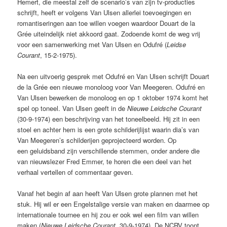
Hemert, die meestal zelf de scenario’s van zijn tv-producties
schrijft, heeft er volgens Van Ulsen allerlei toevoegingen en
romantiseringen aan toe willen voegen waardoor Douart de la
Grée uiteindelijk niet akkoord gaat. Zodoende komt de weg vrij
voor een samenwerking met Van Ulsen en Odufré (
Leidse
Courant
, 15-2-1975).
Na een uitvoerig gesprek met Odufré en Van Ulsen schrijft Douart
de la Grée een nieuwe monoloog voor Van Meegeren. Odufré en
Van Ulsen bewerken de monoloog en op 1 oktober 1974 komt het
spel op toneel. Van Ulsen geeft in de
Nieuwe Leidsche Courant
(30-9-1974) een beschrijving van het toneelbeeld. Hij zit in een
stoel en achter hem is een grote schilderijlijst waarin dia’s van
Van Meegeren’s schilderijen geprojecteerd worden. Op
een geluidsband zijn verschillende stemmen, onder andere die
van nieuwslezer Fred Emmer, te horen die een deel van het
verhaal vertellen of commentaar geven.
Vanaf het begin af aan heeft Van Ulsen grote plannen met het
stuk. Hij wil er een Engelstalige versie van maken en daarmee op
internationale tournee en hij zou er ook wel een film van willen
maken (
Nieuwe Leidsche Courant
, 30-9-1974). De NCRV toont