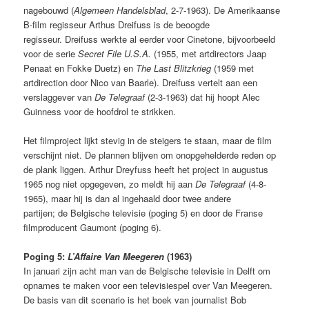
nagebouwd (
Algemeen Handelsblad
, 2-7-1963). De Amerikaanse
B-film regisseur Arthus Dreifuss is de beoogde
regisseur. Dreifuss werkte al eerder voor Cinetone, bijvoorbeeld
voor de serie
Secret File U.S.A.
(1955, met artdirectors Jaap
Penaat en Fokke Duetz) en
The Last Blitzkrieg
(1959 met
artdirection door Nico van Baarle). Dreifuss vertelt aan een
verslaggever van
De Telegraaf
(2-3-1963) dat hij hoopt Alec
Guinness voor de hoofdrol te strikken.
Het filmproject lijkt stevig in de steigers te staan, maar de film
verschijnt niet. De plannen blijven om onopgehelderde reden op
de plank liggen. Arthur Dreyfuss heeft het project in augustus
1965 nog niet opgegeven, zo meldt hij aan
De Telegraaf
(4-8-
1965), maar hij is dan al ingehaald door twee andere
partijen; de Belgische televisie (poging 5) en door de Franse
filmproducent Gaumont (poging 6).
Poging 5:
L’Affaire Van Meegeren
(1963)
In januari zijn acht man van de Belgische televisie in Delft om
opnames te maken voor een televisiespel over Van Meegeren.
De basis van dit scenario is het boek van journalist Bob