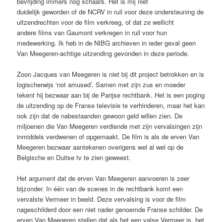
bevrijding immers nog schaars. Het is mij niet
duidelijk geworden of de NCRV in ruil voor deze ondersteuning de
uitzendrechten voor de film verkreeg, of dat ze wellicht
andere films van Gaumont verkregen in ruil voor hun
medewerking. Ik heb in de NIBG archieven in ieder geval geen
Van Meegeren-achtige uitzending gevonden in deze periode.
Zoon Jacques van Meegeren is niet bij dit project betrokken en is
logischerwijs ‘not amused’. Samen met zijn zus en moeder
tekent hij bezwaar aan bij de Parijse rechtbank. Het is een poging
de uitzending op de Franse televisie te verhinderen, maar het kan
ook zijn dat de nabestaanden gewoon geld willen zien. De
miljoenen die Van Meegeren verdiende met zijn vervalsingen zijn
inmiddels verdwenen of opgemaakt. De film is als de erven Van
Meegeren bezwaar aantekenen overigens wel al wel op de
Belgische en Duitse tv te zien geweest.
Het argument dat de erven Van Meegeren aanvoeren is zeer
bijzonder. In één van de scenes in de rechtbank komt een
vervalste Vermeer in beeld. Deze vervalsing is voor de film
nageschilderd door een niet nader genoemde Franse schilder. De
erven Van Meegeren stellen dat als het een valse Vermeer is, het