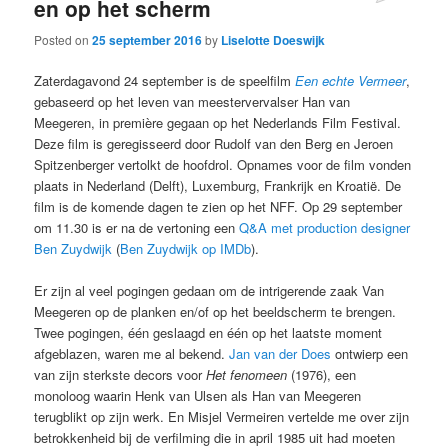
en op het scherm
Posted on
25 september 2016
by
Liselotte Doeswijk
Zaterdagavond 24 september is de speelfilm
Een echte Vermeer
,
gebaseerd op het leven van meestervervalser Han van
Meegeren, in première gegaan op het Nederlands Film Festival.
Deze film is geregisseerd door Rudolf van den Berg en Jeroen
Spitzenberger vertolkt de hoofdrol. Opnames voor de film vonden
plaats in Nederland (Delft), Luxemburg, Frankrijk en Kroatië. De
film is de komende dagen te zien op het NFF. Op 29 september
om 11.30 is er na de vertoning een
Q&A met production designer
Ben Zuydwijk
(
Ben Zuydwijk op IMDb
).
Er zijn al veel pogingen gedaan om de intrigerende zaak Van
Meegeren op de planken en/of op het beeldscherm te brengen.
Twee pogingen, één geslaagd en één op het laatste moment
afgeblazen, waren me al bekend.
Jan van der Does
ontwierp een
van zijn sterkste decors voor
Het fenomeen
(1976), een
monoloog waarin Henk van Ulsen als Han van Meegeren
terugblikt op zijn werk. En Misjel Vermeiren vertelde me over zijn
betrokkenheid bij de verfilming die in april 1985 uit had moeten