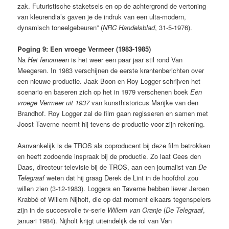
zak. Futuristische staketsels en op de achtergrond de vertoning
van kleurendia’s gaven je de indruk van een ulta-modern,
dynamisch toneelgebeuren” (
NRC Handelsblad
, 31-5-1976).
Poging 9: Een vroege Vermeer (1983-1985)
Na
Het fenomeen
is het weer een paar jaar stil rond Van
Meegeren. In 1983 verschijnen de eerste krantenberichten over
een nieuwe productie. Jaak Boon en Roy Logger schrijven het
scenario en baseren zich op het in 1979 verschenen boek
Een
vroege Vermeer uit 1937
van kunsthistoricus Marijke van den
Brandhof. Roy Logger zal de film gaan regisseren en samen met
Joost Taverne neemt hij tevens de productie voor zijn rekening.
Aanvankelijk is de TROS als coproducent bij deze film betrokken
en heeft zodoende inspraak bij de productie. Zo laat Cees den
Daas, directeur televisie bij de TROS, aan een journalist van
De
Telegraaf
weten dat hij graag Derek de Lint in de hoofdrol zou
willen zien (3-12-1983). Loggers en Taverne hebben liever Jeroen
Krabbé of Willem Nijholt, die op dat moment elkaars tegenspelers
zijn in de succesvolle tv-serie
Willem van Oranje
(
De Telegraaf
,
januari 1984). Nijholt krijgt uiteindelijk de rol van Van