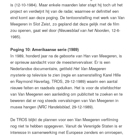
is (12-10-1984). Maar enkele maanden later stapt hij toch uit het
project en verdwijnt hij van de radar, waarmee er definitief een
eind komt aan deze poging. De tentoonstelling met werk van Van
Meegeren in Slot Zeist, zo gepland dat deze gelijk met de film
zou openen, gaat wel door (
Nieuwsblad van het Noorden
, 12-6-
1985).
Poging 10: Amerikaanse serie (1989)
In 1989, honderd jaar na de geboorte van Han van Meegeren, is
er opnieuw aandacht voor de meestervervalser. Er is een
Nederlandse documentaire, getiteld
Het Van Meegeren
mysterie
op televisie te zien (regie en samenstelling Karel Hille
en Raymond Haverlag, TROS, 29-12-1989) waarin een aantal
nieuwe feiten en raadsels opduiken. Het is voor de stiefdochter
van Van Meegeren een aanleiding om publiciteit te zoeken en te
beweren dat er nog steeds vervalsingen van Van Meegeren in
musea hangen (
NRC Handelsblad
, 29-12-1989).
De TROS blijkt de plannen voor een Van Meegeren verfilming
nog niet te hebben opgegeven. Vanuit de Verenigde Staten is er
interesse in samenwerking met Europese zenders en omroepen,