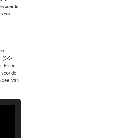
toryboards
 voor
ge
’ (3-3-
at Pater
 voor de
 deel van