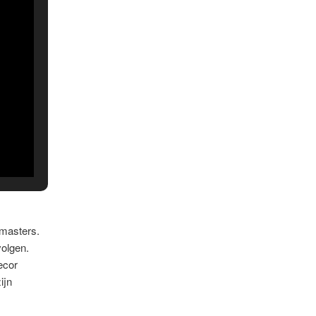
masters.
volgen.
ecor
ijn