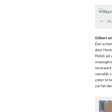
Sky
Gilbert e
Een schets
door Henk 
Retel) wil
onaangenam
recensent 
namelijk v
zaten te be
zal het de