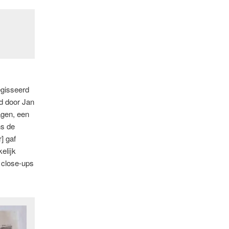
egisseerd
d door Jan
agen, een
ns de
] gaf
elijk
 close-ups