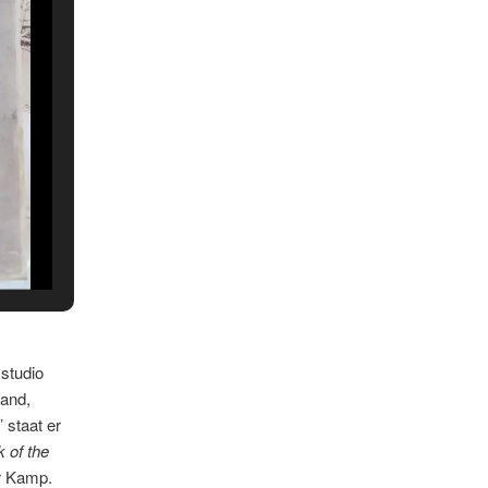
 studio
mand,
 staat er
 of the
r Kamp.