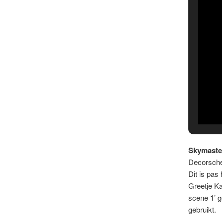
Skymaste
Decorsche
Dit is pas
Greetje Ka
scene 1’ 
gebruikt.