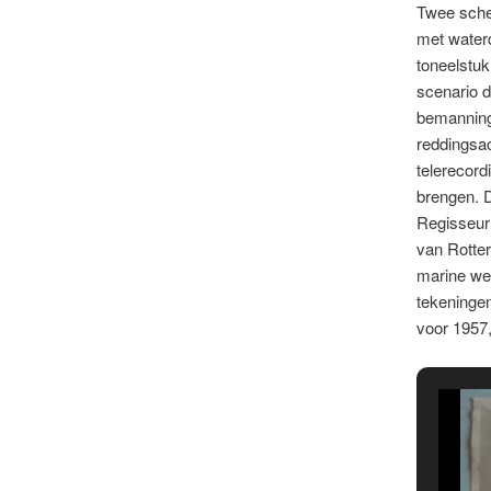
Twee schet
met waterd
toneelstuk
scenario d
bemanning
reddingsac
telerecord
brengen. D
Regisseur
van Rotter
marine wer
tekeningen
voor 1957,