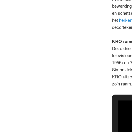
bewerking
en schets
het
herken
decortekeni
KRO rame
Deze drie 
televisiep
1955) en ‘
Simon Jels
KRO uitzen
zo’n raam