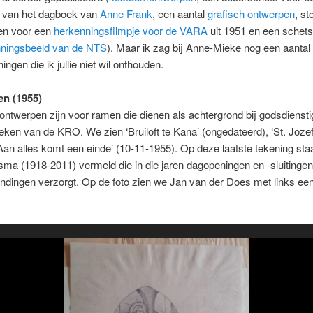
 van het dagboek van
Anne Frank
, een aantal
grafisch ontwerpen
, s
en voor een
herkenningsfilmpje voor de VARA
uit 1951 en een schets
ningsbeeld van de NTS
). Maar ik zag bij Anne-Mieke nog een aantal
ngen die ik jullie niet wil onthouden.
n (1955)
ontwerpen zijn voor ramen die dienen als achtergrond bij godsdiensti
reken van de KRO. We zien ‘Bruiloft te Kana’ (ongedateerd), ‘St. Jozef
Aan alles komt een einde’ (10-11-1955). Op deze laatste tekening sta
ma (1918-2011) vermeld die in die jaren dagopeningen en -sluitingen
dingen verzorgt. Op de foto zien we Jan van der Does met links een
.