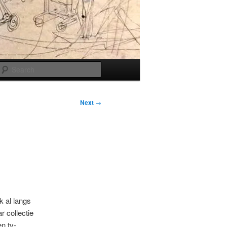
Search
Next
→
k al langs
r collectie
n tv-