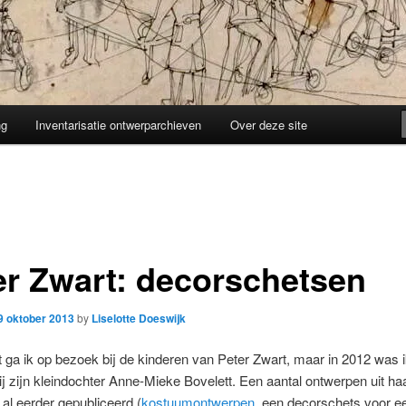
ng
Inventarisatie ontwerparchieven
Over deze site
er Zwart: decorschetsen
9 oktober 2013
by
Liselotte Doeswijk
 ga ik op bezoek bij de kinderen van Peter Zwart, maar in 2012 was i
j zijn kleindochter Anne-Mieke Bovelett. Een aantal ontwerpen uit haa
r al eerder gepubliceerd (
kostuumontwerpen
, een decorschets voor ee