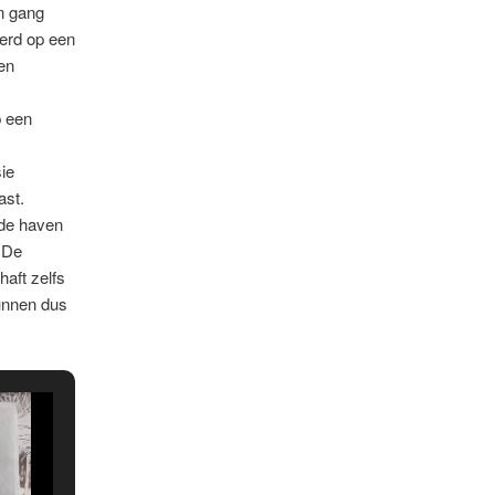
n gang
eerd op een
en
p een
ie
ast.
 de haven
. De
aft zelfs
kunnen dus