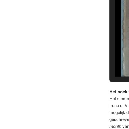
Het boek 
Het stempe
Irene of V
mogelijk d
geschreve
month
van