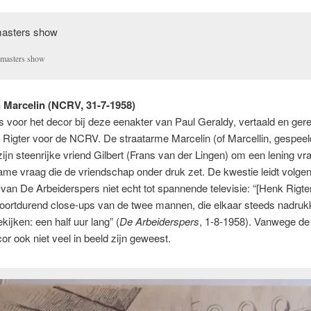
masters show
n Marcelin (NCRV, 31-7-1958)
 voor het decor bij deze eenakter van Paul Geraldy, vertaald en ger
Rigter voor de NCRV. De straatarme Marcelin (of Marcellin, gespeel
 zijn steenrijke vriend Gilbert (Frans van der Lingen) om een lening vr
e vraag die de vriendschap onder druk zet. De kwestie leidt volge
van De Arbeiderspers niet echt tot spannende televisie: “[Henk Rigter
oortdurend close-ups van de twee mannen, die elkaar steeds nadrukk
kijken: een half uur lang” (
De Arbeiderspers
, 1-8-1958). Vanwege de
cor ook niet veel in beeld zijn geweest.