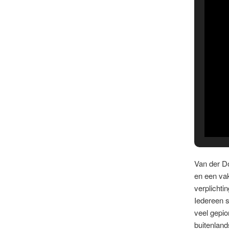
Van der Do
en een va
verplichti
Iedereen s
veel gepio
buitenland