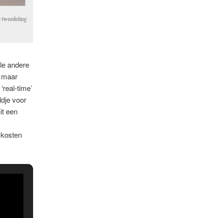
e tweedeling
lle andere
, maar
‘real-time’
ldje voor
it een
 kosten