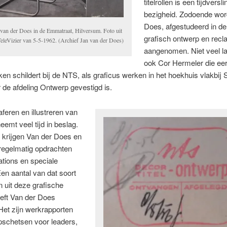
titelrollen is een tijdvers
bezigheid. Zodoende wor
Does, afgestudeerd in de
 van der Does in de Emmatraat, Hilversum. Foto uit
grafisch ontwerp en recl
TeleVizier van 5-5-1962. (Archief Jan van der Does)
aangenomen. Niet veel l
ook Cor Hermeler die eer
en schildert bij de NTS, als graficus werken in het hoekhuis vlakbij 
 de afdeling Ontwerp gevestigd is.
aferen en illustreren van
 neemt veel tijd in beslag.
 krijgen Van der Does en
regelmatig opdrachten
tions en speciale
Een aantal van dat soort
 uit deze grafische
eft Van der Does
Het zijn werkrapporten
pschetsen voor leaders,