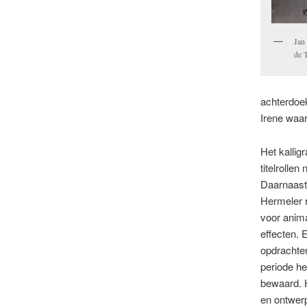
Jan
de 
achterdoek
Irene waar
Het kalligr
titelrollen
Daarnaast
Hermeler 
voor anima
effecten. 
opdrachten
periode he
bewaard. 
en ontwer