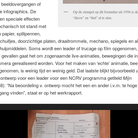
e beeldovergangen of
 infographics. De
Op de stempel op dit formulier uit 1956 is d
“decor” en “titel” al te zien.
en speciale effecten
hanisch tot stand met
 papier, splitpennen,
chuifjes, doorzichtige platen, draaitrommels, mechano, spiegels en a
 hulpmiddelen. Soms wordt een leader of trucage op film opgenomen
ie gevallen gaat het om zogenaamde live-animaties, bewegingen die in 
mera gerealiseerd worden. Voor het maken van ‘echte’ animatie, bee
genomen, is weinig tijd en weinig geld. Dat laatste blijkt bijvoorbeeld u
 ontwerp voor een leader voor een NCRV programma getiteld
Mijn
8): “Na beoordeling v. ontwerp mocht het een en ander i.v.m. te hoge
ang vinden”, staat er op het werkrapport.