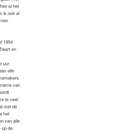
hier al het
n ik ook al
omen
of 1954
Zwart en
e uur
an alle
mmamakers
oename van
wordt
ze te veel.
al met de
e het
en van alle
 op de