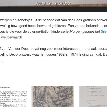
Archief Jan van der Does
werpen en schetsjes uit de periode dat Van der Does grafisch ontwerp
 weinig bewegend beeld bewaard gebleven. Een van de bekendste le
es is die voor de science-fiction kinderserie
Morgen gebeurt het
(
hie
g wel bewaard!
f van Van der Does bevat nog veel meer interessant materiaal, uitera
deling Decorontwerp waar hij tussen 1962 en 1974 leiding aan gaf. D
r…