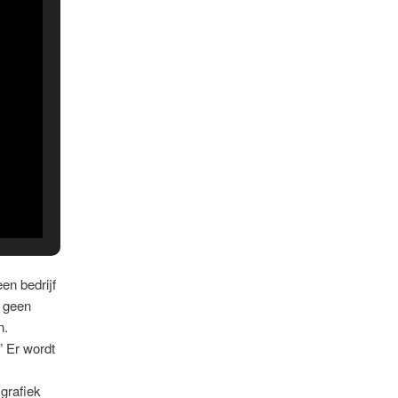
en bedrijf
g geen
n.
” Er wordt
 grafiek