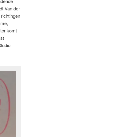
lindende
dt Van der
 richtingen
ame,
ater komt
st
Studio