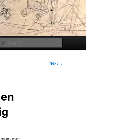
Search
Next
→
 en
ig
gegaan met