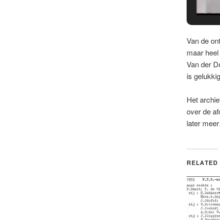
Van de ont
maar heel
Van der Do
is gelukki
Het archie
over de af
later mee
RELATED