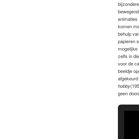
bijzonder
bewegende
animaties 
komen mec
behulp van
papieren s
mogelijke
zelfs in d
voor de ca
beeldje op
afgekeurd
hobby
(195
geen doorg