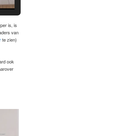
er is, is
aders van
r
te zien)
ard ook
aarover