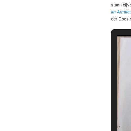
staan bijv
im Amateu
der Does 