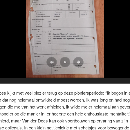
es kijkt met veel plezier terug op deze pioniersperiode: “Ik begon in e
k dat nog helemaal ontwikkeld moest worden. Ik was jong en had no
ngen die me van het werk afhielden, ik wilde me er helemaal aan geve
tond er op die manier in, er heerste een hele enthousiaste mentaliteit.
nierd, maar Van der Does kan ook voortbouwen op ervaring van zijn
se collega’s. In een klein notitieblokje met schetsjes voor bewegende