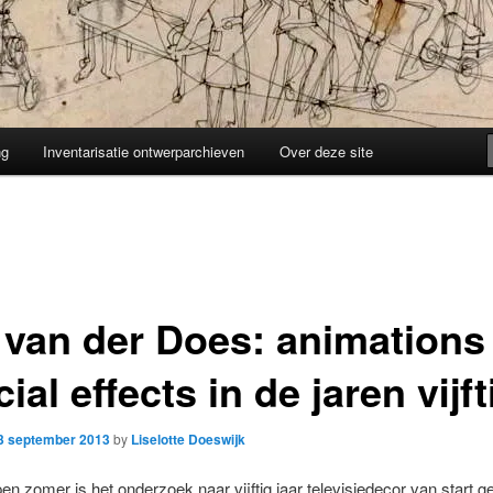
ng
Inventarisatie ontwerparchieven
Over deze site
 van der Does: animations
ial effects in de jaren vijft
3 september 2013
by
Liselotte Doeswijk
en zomer is het onderzoek naar vijftig jaar televisiedecor van start 