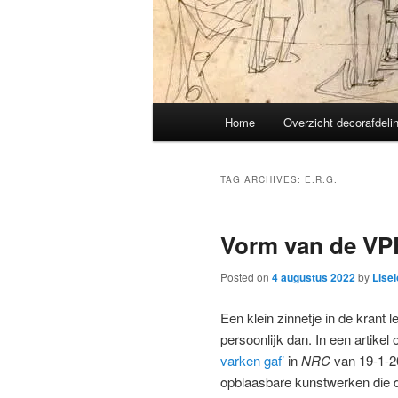
Main
Home
Overzicht decorafdeli
menu
TAG ARCHIVES:
E.R.G.
Vorm van de VPR
Posted on
4 augustus 2022
by
Lisel
Een klein zinnetje in de krant l
persoonlijk dan. In een artikel
varken gaf’
in
NRC
van 19-1-2
opblaasbare kunstwerken die d