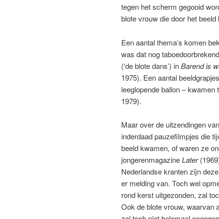
tegen het scherm gegooid word
blote vrouw die door het beeld k
Een aantal thema’s komen beke
was dat nog taboedoorbrekend
(‘de blote dans’) in
Barend is w
1975). Een aantal beeldgrapje
leeglopende ballon – kwamen t
1979).
Maar over de uitzendingen va
inderdaad pauzefilmpjes die 
beeld kwamen, of waren ze on
jongerenmagazine
Later
(1969)
Nederlandse kranten zijn deze
er melding van. Toch wel opmer
rond kerst uitgezonden, zal to
Ook de blote vrouw, waarvan all
zal toch niet helemaal onopge