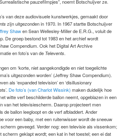
urrealistische pauzefilmpjes”, noemt Botschuijver ze.
to’s van deze audiovisuele kunstwerkjes, gemaakt door
nts
zijn uitgezonden in 1970. In 1967 startte Botschuijver
ffrey Shaw
en Sean Wellesley-Miller de E.R.G., voluit de
. De groep bestond tot 1983 en het archief wordt
Shaw Compendium. Ook het Digital Art Archive
rmatie en foto’s van de
Televents
.
ngen om ‘korte, niet aangekondigde en niet toegelichte
amma’s uitgezonden worden’ (Jeffrey Shaw Compendium).
en als ‘expanded television’ en ‘disillusionary
ets’.
De foto’s (van Charlot Wissink)
maken duidelijk hoe
et witte verf beschilderde ballon neemt, opgeblazen in een
s in van het televisiescherm. Daarop projecteert men
s de ballon leegloopt en de verf afbladdert. Ander
ibbe voor een baby, met een ruitenwisser wordt de sneeuw
 scherm geveegd. Verder nog: een televisie als vissenkom;
 scherm geklapt wordt; een kat in het toestel; een ei dat