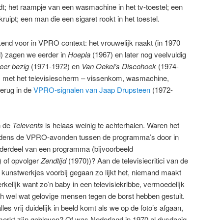
t; het raampje van een wasmachine in het tv-toestel; een
ruipt; een man die een sigaret rookt in het toestel.
nd voor in VPRO context: het vrouwelijk naakt (in 1970
) zagen we eerder in
Hoepla
(1967) en later nog veelvuldig
eer bezig
(1971-1972) en
Van Oekel’s Discohoek
(1974-
s met het televisiescherm – vissenkom, wasmachine,
erug in de
VPRO-signalen van Jaap Drupsteen
(1972-
n de
Televents
is helaas weinig te achterhalen. Waren het
tijdens de VPRO-avonden tussen de programma’s door in
derdeel van een programma (bijvoorbeeld
 of opvolger
Zendtijd
(1970))? Aan de televisiecritici van de
 kunstwerkjes voorbij gegaan zo lijkt het, niemand maakt
kelijk want zo’n baby in een televisiekribbe, vermoedelijk
ch wel wat gelovige mensen tegen de borst hebben gestuit.
es vrij duidelijk in beeld komt als we op de foto’s afgaan,
merkt zijn gebleven? Of was Nederland in 1970 al dusdanig