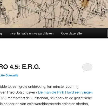
ng
Inventarisatie ontwerparchieven
Over deze site
O 4,5: E.R.G.
otte Doeswijk
eidde tot een grote ontdekking, ten minste, voor mij
 over Theo Botschuijver (‘
De man die Pink Floyd een vliegen
022) memoreert de kunstenaar, bekend van de gigantische
e concerten van vele wereldberoemde artiesten sierden,