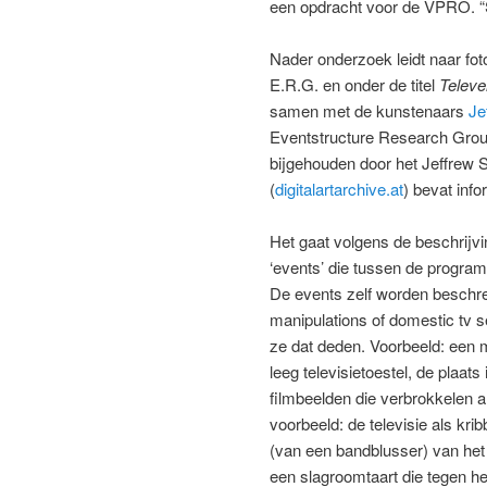
een opdracht voor de VPRO. “S
Nader onderzoek leidt naar fo
E.R.G. en onder de titel
Televe
samen met de kunstenaars
Je
Eventstructure Research Group
bijgehouden door het Jeffrew 
(
digitalartarchive.at
) bevat info
Het gaat volgens de beschrijvi
‘events’ die tussen de progr
De events zelf worden beschrev
manipulations of domestic tv s
ze dat deden. Voorbeeld: een m
leeg televisietoestel, de plaat
filmbeelden die verbrokkelen al
voorbeeld: de televisie als kr
(van een bandblusser) van het
een slagroomtaart die tegen het